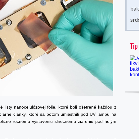
bak
srd
Tip
 listy nanocelulózovej fólie, ktoré boli ošetrené každou z
 solárne články, ktoré sa potom umiestnili pod UV lampu na
ibližne ročnému vystaveniu slnečnému žiareniu pod holým