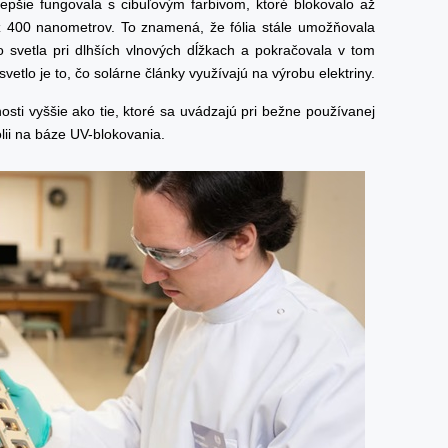
jlepšie fungovala s cibuľovým farbivom, ktoré blokovalo až
ž 400 nanometrov. To znamená, že fólia stále umožňovala
o svetla pri dlhších vlnových dĺžkach a pokračovala v tom
vetlo je to, čo solárne články využívajú na výrobu elektriny.
očnosti vyššie ako tie, ktoré sa uvádzajú pri bežne používanej
ólii na báze UV-blokovania.