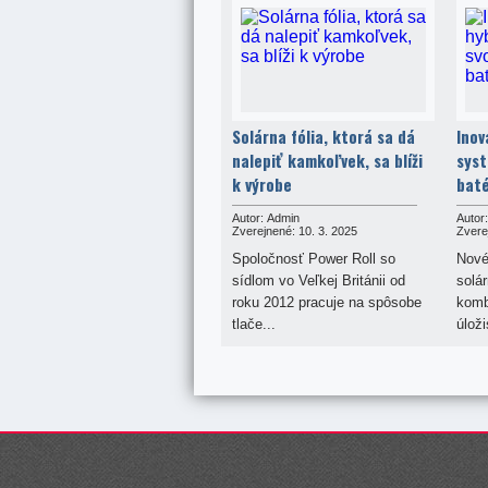
Solárna fólia, ktorá sa dá
Inov
nalepiť kamkoľvek, sa blíži
syst
k výrobe
baté
Autor:
Admin
Autor:
Zverejnené:
10. 3. 2025
Zvere
Spoločnosť Power Roll so
Nové
sídlom vo Veľkej Británii od
solár
roku 2012 pracuje na spôsobe
kombi
tlače...
úloži