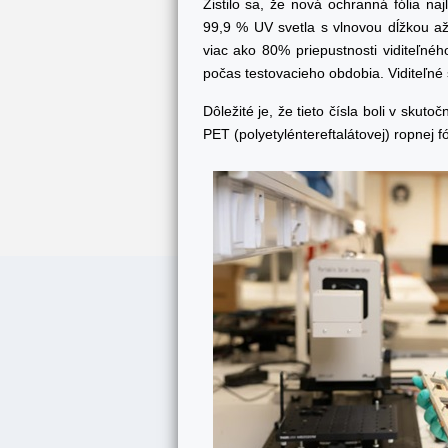
Zistilo sa, že nová ochranná fólia na
99,9 % UV svetla s vlnovou dĺžkou a
viac ako 80% priepustnosti viditeľnéh
počas testovacieho obdobia. Viditeľné s
Dôležité je, že tieto čísla boli v skut
PET (polyetyléntereftalátovej) ropnej f