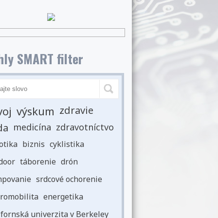
ly SMART filter
voj
výskum
zdravie
da
medicína
zdravotníctvo
otika
biznis
cyklistika
door
táborenie
drón
povanie
srdcové ochorenie
romobilita
energetika
ifornská univerzita v Berkeley