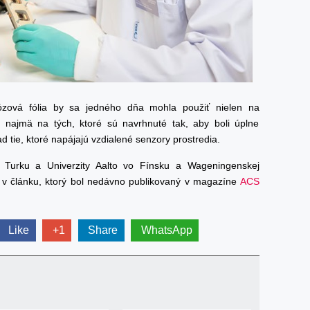
lózová fólia by sa jedného dňa mohla použiť nielen na
 najmä na tých, ktoré sú navrhnuté tak, aby boli úplne
d tie, ktoré napájajú vzdialené senzory prostredia.
 v Turku a Univerzity Aalto vo Fínsku a Wageningenskej
á v článku, ktorý bol nedávno publikovaný v magazíne
ACS
Like
+1
Share
WhatsApp