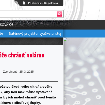
SOVÁ OS
Batériový projektor využíva prístup 3 v 1 pre flexibilné nastavenie
ôže chrániť solárne
Zverejnené:
25. 3. 2025
žstvu škodlivého ultrafialového
ak, aby boli maximálne vystavené
r by ich mohol chrániť pred týmito
získava z cibuľovej šupky.