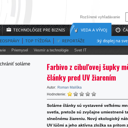
Rozšírené vyhľadávanie
TECHNOLÓGIE PRE BIZNIS
VEDA A VÝVOJ
ČA
DEOSPRÁVY
TOP TÝŽDŇA
Prvý interaktívny 3D holografický displej na svete
REPORTÁŽE
avie
Priemysel
Vesmír a technológie
Svet IT
Farbivo z cibuľovej šupky m
články pred UV žiarením
Autor:
Roman Mališka
Hodnotenie:
Solárne články sú vystavené veľkému mno
svetla, pretože sú zvyčajne umiestnené t
slnečnému žiareniu. Nový ekologický náte
UV lúčmi a jeho aktívna zložka sa pritom 