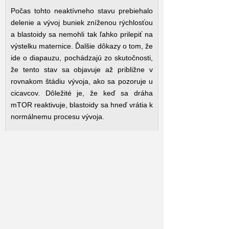
Počas tohto neaktívneho stavu prebiehalo
delenie a vývoj buniek zníženou rýchlosťou
a blastoidy sa nemohli tak ľahko prilepiť na
výstelku maternice. Ďalšie dôkazy o tom, že
ide o diapauzu, pochádzajú zo skutočnosti,
že tento stav sa objavuje až približne v
rovnakom štádiu vývoja, ako sa pozoruje u
cicavcov. Dôležité je, že keď sa dráha
mTOR reaktivuje, blastoidy sa hneď vrátia k
normálnemu procesu vývoja.
Hoci je tento výskum ešte len na začiatku,
mohol by mať zásadné dôsledky pre
reprodukčné technológie.
„Na jednej strane je známe, že rýchlejší
vývoj zvyšuje úspešnosť oplodnenia in vitro
a zvýšenie aktivity mTOR by to mohlo
dosiahnuť,“
povedal Nicolas Rivron,
spoluautor štúdie.
„Na druhej strane by