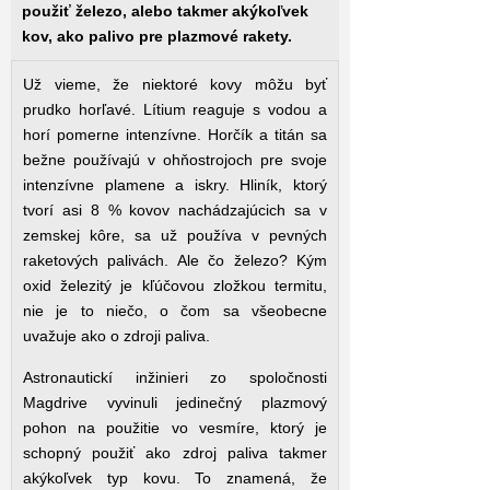
použiť železo, alebo takmer akýkoľvek
kov, ako palivo pre plazmové rakety.
Už vieme, že niektoré kovy môžu byť
prudko horľavé. Lítium reaguje s vodou a
horí pomerne intenzívne. Horčík a titán sa
bežne používajú v ohňostrojoch pre svoje
intenzívne plamene a iskry. Hliník, ktorý
tvorí asi 8 % kovov nachádzajúcich sa v
zemskej kôre, sa už používa v pevných
raketových palivách. Ale čo železo? Kým
oxid železitý je kľúčovou zložkou termitu,
nie je to niečo, o čom sa všeobecne
uvažuje ako o zdroji paliva.
Astronautickí inžinieri zo spoločnosti
Magdrive vyvinuli jedinečný plazmový
pohon na použitie vo vesmíre, ktorý je
schopný použiť ako zdroj paliva takmer
akýkoľvek typ kovu. To znamená, že