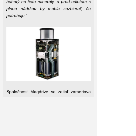
bohatý na tieto minerály, a pred odletom s
plnou nádržou by mohla zozbierať, čo
potrebuje.“
Spoločnosť Magdrive sa zatiaľ zameriava
na satelity. Verí, že pomocou technológie
Super Magdrive možno výrazne znížiť
náklady na palivo, ako aj ľahšie úžitkové
zaťaženie, aby boli satelity bezpečné pri
zamýšľaných orbitálnych operáciách, a to
poskytnutím prúdových motorov, ktoré