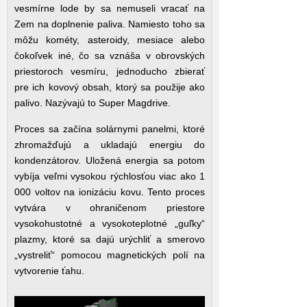
vesmírne lode by sa nemuseli vracať na
Zem na doplnenie paliva. Namiesto toho sa
môžu kométy, asteroidy, mesiace alebo
čokoľvek iné, čo sa vznáša v obrovských
priestoroch vesmíru, jednoducho zbierať
pre ich kovový obsah, ktorý sa použije ako
palivo. Nazývajú to Super Magdrive.
Proces sa začína solárnymi panelmi, ktoré
zhromažďujú a ukladajú energiu do
kondenzátorov. Uložená energia sa potom
vybíja veľmi vysokou rýchlosťou viac ako 1
000 voltov na ionizáciu kovu. Tento proces
vytvára v ohraničenom priestore
vysokohustotné a vysokoteplotné „guľky“
plazmy, ktoré sa dajú urýchliť a smerovo
„vystreliť“ pomocou magnetických polí na
vytvorenie ťahu.