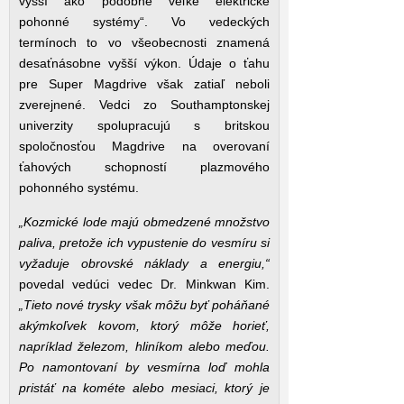
vyšší ako podobne veľké elektrické
pohonné systémy“. Vo vedeckých
termínoch to vo všeobecnosti znamená
desaťnásobne vyšší výkon. Údaje o ťahu
pre Super Magdrive však zatiaľ neboli
zverejnené. Vedci zo Southamptonskej
univerzity spolupracujú s britskou
spoločnosťou Magdrive na overovaní
ťahových schopností plazmového
pohonného systému.
„Kozmické lode majú obmedzené množstvo
paliva, pretože ich vypustenie do vesmíru si
vyžaduje obrovské náklady a energiu,“
povedal vedúci vedec Dr. Minkwan Kim.
„Tieto nové trysky však môžu byť poháňané
akýmkoľvek kovom, ktorý môže horieť,
napríklad železom, hliníkom alebo meďou.
Po namontovaní by vesmírna loď mohla
pristáť na kométe alebo mesiaci, ktorý je