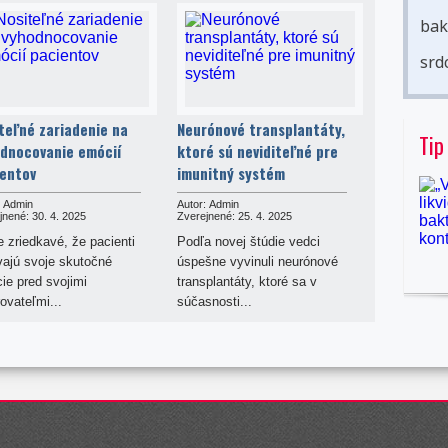
bak
srd
teľné zariadenie na
Neurónové transplantáty,
Tip
dnocovanie emócií
ktoré sú neviditeľné pre
entov
imunitný systém
Admin
Autor:
Admin
jnené:
30. 4. 2025
Zverejnené:
25. 4. 2025
e zriedkavé, že pacienti
Podľa novej štúdie vedci
vajú svoje skutočné
úspešne vyvinuli neurónové
ie pred svojimi
transplantáty, ktoré sa v
ovateľmi...
súčasnosti...