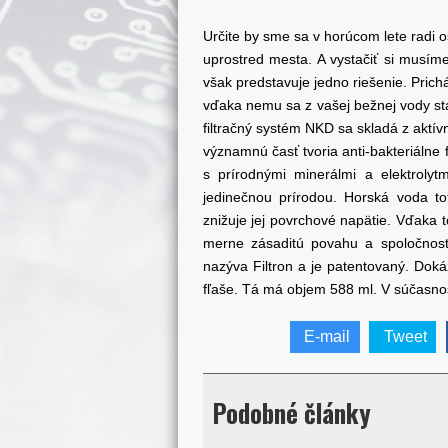
Určite by sme sa v horúcom lete radi o
uprostred mesta. A vystačiť si musí
však predstavuje jedno riešenie. Prichá
vďaka nemu sa z vašej bežnej vody sta
filtračný systém NKD sa skladá z aktív
významnú časť tvoria anti-bakteriálne 
s prírodnými minerálmi a elektrolytm
jedinečnou prírodou. Horská voda to
znižuje jej povrchové napätie. Vďaka t
merne zásaditú povahu a spoločnosť v
nazýva Filtron a je patentovaný. Dokáž
fľaše. Tá má objem 588 ml. V súčasnost
E-mail
Tweet
Podobné články