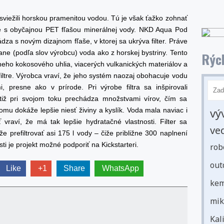
sviežili horskou pramenitou vodou. Tú je však ťažko zohnať
me s obyčajnou PET fľašou minerálnej vody. NKD Aqua Pod
dza s novým dizajnom fľaše, v ktorej sa ukrýva filter. Práve
ne (podľa slov výrobcu) voda ako z horskej bystriny. Tento
Rých
neho kokosového uhlia, viacerých vulkanických materiálov a
filtre. Výrobca vraví, že jeho systém naozaj obohacuje vodu
i, presne ako v prírode. Pri výrobe filtra sa inšpirovali
tiž pri svojom toku prechádza množstvami vírov, čím sa
vý
omu dokáže lepšie niesť živiny a kyslík. Voda mala naviac i
raví, že má tak lepšie hydratačné vlastnosti. Filter sa
ve
e prefiltrovať asi 175 l vody – čiže približne 300 naplnení
i je projekt možné podporiť na Kickstarteri.
rob
out
Like
+1
Share
WhatsApp
kem
mik
Kal