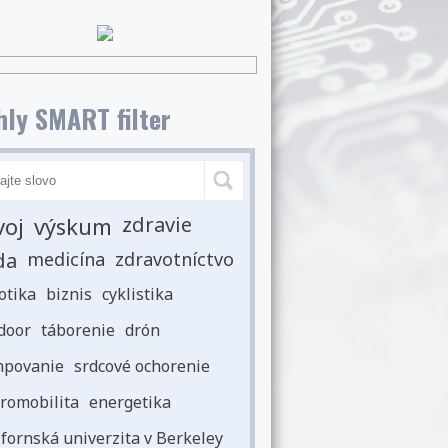
ly SMART filter
voj
výskum
zdravie
da
medicína
zdravotníctvo
otika
biznis
cyklistika
door
táborenie
drón
povanie
srdcové ochorenie
romobilita
energetika
ifornská univerzita v Berkeley