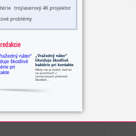
térie
trojlaserový 4K projektor
cové problémy
 redakcie
„Vražedný náter“
likviduje škodlivé
baktérie pri kontakte
Nikdy nie je dobré, keď sú
na povrchoch v
nemocniciach prítomné
škodlivé...