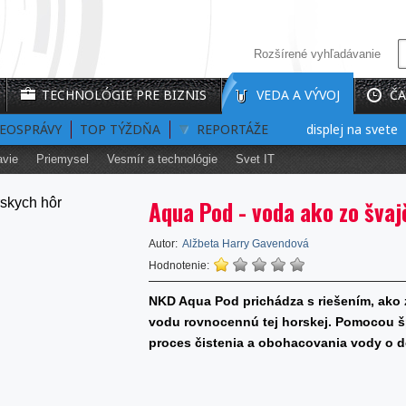
Rozšírené vyhľadávanie
TECHNOLÓGIE PRE BIZNIS
VEDA A VÝVOJ
ČA
DEOSPRÁVY
TOP TÝŽDŇA
Prvý interaktívny 3D holografický displej na svete
REPORTÁŽE
avie
Priemysel
Vesmír a technológie
Svet IT
Aqua Pod - voda ako zo švaj
Autor:
Alžbeta Harry Gavendová
Hodnotenie:
NKD Aqua Pod prichádza s riešením, ako 
vodu rovnocennú tej horskej. Pomocou špe
proces čistenia a obohacovania vody o dô