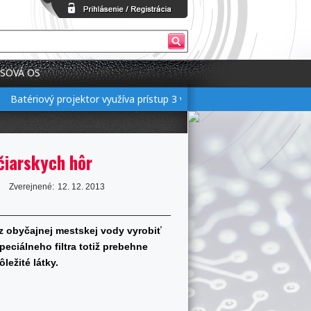
SOVÁ OS
Batériový projektor využíva prístup 3 v 1 pre flexibilné nastavenie
čiarskych hôr
Zverejnené:
12. 12. 2013
z obyčajnej mestskej vody vyrobiť
ciálneho filtra totiž prebehne
ležité látky.