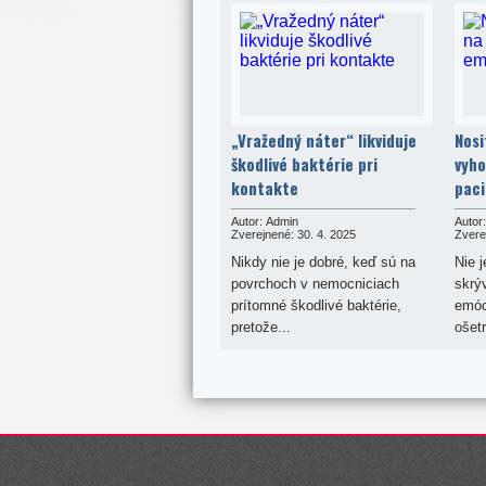
„Vražedný náter“ likviduje
Nosi
škodlivé baktérie pri
vyho
kontakte
paci
Autor:
Admin
Autor:
Zverejnené:
30. 4. 2025
Zvere
Nikdy nie je dobré, keď sú na
Nie j
povrchoch v nemocniciach
skrý
prítomné škodlivé baktérie,
emóc
pretože...
ošetr