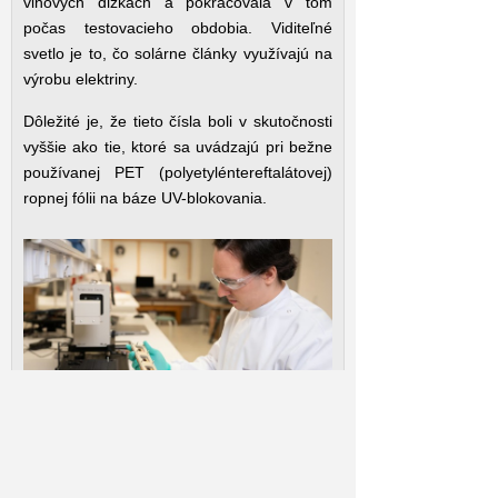
vlnových dĺžkach a pokračovala v tom
počas testovacieho obdobia. Viditeľné
svetlo je to, čo solárne články využívajú na
výrobu elektriny.
Dôležité je, že tieto čísla boli v skutočnosti
vyššie ako tie, ktoré sa uvádzajú pri bežne
používanej PET (polyetyléntereftalátovej)
ropnej fólii na báze UV-blokovania.
Vedci dúfajú, že cibuľová nanocelulózová