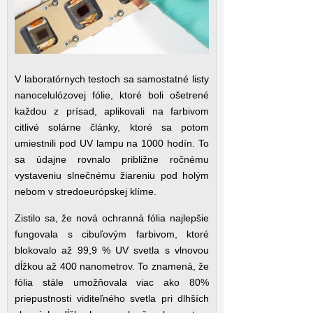
V laboratórnych testoch sa samostatné listy
nanocelulózovej fólie, ktoré boli ošetrené
každou z prísad, aplikovali na farbivom
citlivé solárne články, ktoré sa potom
umiestnili pod UV lampu na 1000 hodín. To
sa údajne rovnalo približne ročnému
vystaveniu slnečnému žiareniu pod holým
nebom v stredoeurópskej klíme.
Zistilo sa, že nová ochranná fólia najlepšie
fungovala s cibuľovým farbivom, ktoré
blokovalo až 99,9 % UV svetla s vlnovou
dĺžkou až 400 nanometrov. To znamená, že
fólia stále umožňovala viac ako 80%
priepustnosti viditeľného svetla pri dlhších