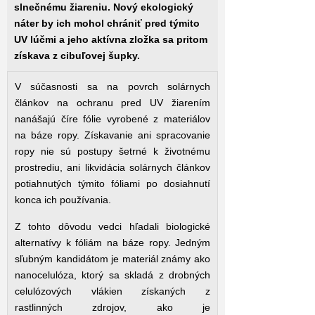
slnečnému žiareniu. Nový ekologický
náter by ich mohol chrániť pred týmito
UV lúčmi a jeho aktívna zložka sa pritom
získava z cibuľovej šupky.
V súčasnosti sa na povrch solárnych
článkov na ochranu pred UV žiarením
nanášajú číre fólie vyrobené z materiálov
na báze ropy. Získavanie ani spracovanie
ropy nie sú postupy šetrné k životnému
prostrediu, ani likvidácia solárnych článkov
potiahnutých týmito fóliami po dosiahnutí
konca ich používania.
Z tohto dôvodu vedci hľadali biologické
alternatívy k fóliám na báze ropy. Jedným
sľubným kandidátom je materiál známy ako
nanocelulóza, ktorý sa skladá z drobných
celulózových vlákien získaných z
rastlinných zdrojov, ako je