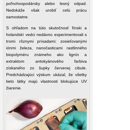
poľnohospodársky alebo lesný odpad.
Nedokáže však urobiť celú prácu
samostatne.
S ohľadom na túto skutočnosť fínski a
holandskí vedci nedávno experimentovali s
tromi rôznymi prísadami: zosieťovanými
iónmi železa, nanočasticami rastlinného
biopolyméru známeho ako lignín a
extraktom antokyánového farbiva
získaného zo šupky červenej cibule.
Predchádzajúci výskum ukázal, že všetky
tieto látky majú vlastnosti blokujúce UV
žiarenie.