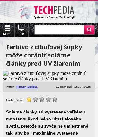
Farbivo z cibuľovej šupky
môže chrániť solárne
články pred UV žiarením
Autor:
Roman Mališka
Zverejnené:
25. 3. 2025
Hodnotenie:
Solárne články sú vystavené veľkému
množstvu škodlivého ultrafialového
svetla, pretože sú zvyčajne umiestnené
tak, aby boli maximálne vystavené