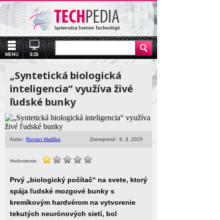
„Syntetická biologická
inteligencia“ využíva živé
ľudské bunky
Autor:
Roman Mališka
Zverejnené:
6. 3. 2025
Hodnotenie:
Prvý „biologický počítač“ na svete, ktorý
spája ľudské mozgové bunky s
kremíkovým hardvérom na vytvorenie
tekutých neurónových sietí, bol