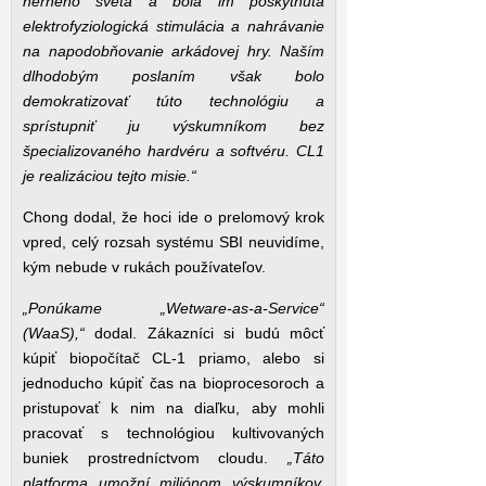
herného sveta a bola im poskytnutá
elektrofyziologická stimulácia a nahrávanie
na napodobňovanie arkádovej hry. Naším
dlhodobým poslaním však bolo
demokratizovať túto technológiu a
sprístupniť ju výskumníkom bez
špecializovaného hardvéru a softvéru. CL1
je realizáciou tejto misie.“
Chong dodal, že hoci ide o prelomový krok
vpred, celý rozsah systému SBI neuvidíme,
kým nebude v rukách používateľov.
„Ponúkame „Wetware-as-a-Service“
(WaaS),“
dodal. Zákazníci si budú môcť
kúpiť biopočítač CL-1 priamo, alebo si
jednoducho kúpiť čas na bioprocesoroch a
pristupovať k nim na diaľku, aby mohli
pracovať s technológiou kultivovaných
buniek prostredníctvom cloudu.
„Táto
platforma umožní miliónom výskumníkov,