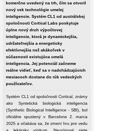
komerčne uvedený na trh, čím sa otvoril
nový vek technológie umelej
inteligencie. Systém CL1 od austrálskej
spoločnosti Cortical Labs poskytuje
úplne nový druh výpočtovej
inteligencie, ktorá je dynamickejšia,
udržateľnejšia a energeticky
efektívnejšia než akákoľvek v
súčasnosti existujúca umelá
inteligencia. Jej potenciál začneme
reálne vidieť, keď sa v nadchádzajúcich
mesiacoch dostane do rúk vedeckých
používateľov.
Systém CL1 od spoločnosti Cortical, známy
ako Syntetická biologická inteligencia
(Synthetic Biological Intelligence - SBI), bol
oficiálne spustený v Barcelone 2. marca
2025 a očakáva sa, že zmení hru pre vedu
a lekársky výskum. Neurónové siete