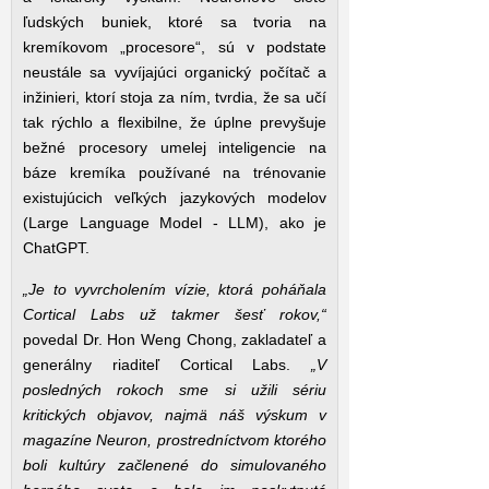
ľudských buniek, ktoré sa tvoria na
kremíkovom „procesore“, sú v podstate
neustále sa vyvíjajúci organický počítač a
inžinieri, ktorí stoja za ním, tvrdia, že sa učí
tak rýchlo a flexibilne, že úplne prevyšuje
bežné procesory umelej inteligencie na
báze kremíka používané na trénovanie
existujúcich veľkých jazykových modelov
(Large Language Model - LLM), ako je
ChatGPT.
„Je to vyvrcholením vízie, ktorá poháňala
Cortical Labs už takmer šesť rokov,“
povedal Dr. Hon Weng Chong, zakladateľ a
generálny riaditeľ Cortical Labs.
„V
posledných rokoch sme si užili sériu
kritických objavov, najmä náš výskum v
magazíne Neuron, prostredníctvom ktorého
boli kultúry začlenené do simulovaného