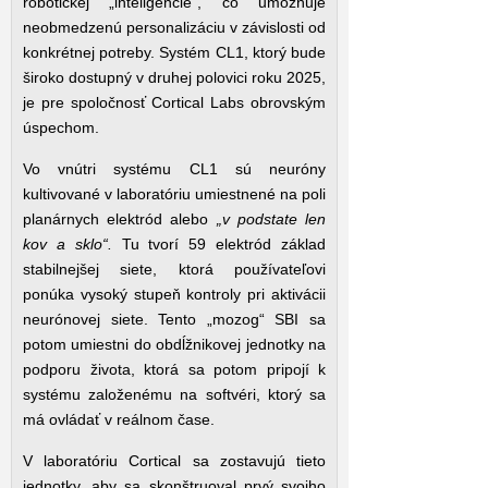
robotickej „inteligencie“, čo umožňuje
neobmedzenú personalizáciu v závislosti od
konkrétnej potreby. Systém CL1, ktorý bude
široko dostupný v druhej polovici roku 2025,
je pre spoločnosť Cortical Labs obrovským
úspechom.
Vo vnútri systému CL1 sú neuróny
kultivované v laboratóriu umiestnené na poli
planárnych elektród alebo
„v podstate len
kov a sklo“.
Tu tvorí 59 elektród základ
stabilnejšej siete, ktorá používateľovi
ponúka vysoký stupeň kontroly pri aktivácii
neurónovej siete. Tento „mozog“ SBI sa
potom umiestni do obdĺžnikovej jednotky na
podporu života, ktorá sa potom pripojí k
systému založenému na softvéri, ktorý sa
má ovládať v reálnom čase.
V laboratóriu Cortical sa zostavujú tieto
jednotky, aby sa skonštruoval prvý svojho