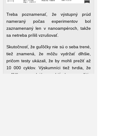
Treba poznamenať, že výstupný prúd
nameraný počas experimentov bol
zaznamenaný len v nanoampéroch, takže
sa netreba príliš vzrušovať.
Skutočnosť, že guľôčky nie sú o seba trené,
tiež znamená, že môžu vydržať dlhšie,
pričom testy ukázali, že by mohli prežiť až
10 000 cyklov. Výskumníci tiež tvrdia, že
guľôčky sa dajú vyrobiť bez použitia
rozpúšťadiel, vďaka čomu je ich výroba
lacnejšia, a že keď sa opotrebujú, dajú sa
obnoviť jednoduchou vrstvou prášku.
„Náš výskum ukazuje, že malé zmeny vo
výbere materiálu môžu viesť k výraznému
zlepšeniu účinnosti výroby energie,“
povedal hlavný autor štúdie Ignaas Jimidar
z Vrije Universiteit Brusel.
„To otvára nové