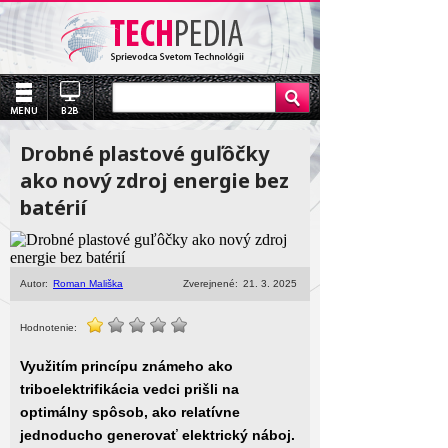
Drobné plastové guľôčky
ako nový zdroj energie bez
batérií
Autor:
Roman Mališka
Zverejnené:
21. 3. 2025
Hodnotenie:
Využitím princípu známeho ako
triboelektrifikácia vedci prišli na
optimálny spôsob, ako relatívne
jednoducho generovať elektrický náboj.