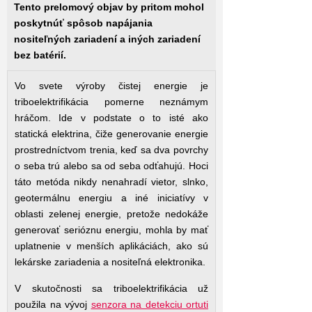
Tento prelomový objav by pritom mohol
poskytnúť spôsob napájania
nositeľných zariadení a iných zariadení
bez batérií.
Vo svete výroby čistej energie je
triboelektrifikácia pomerne neznámym
hráčom. Ide v podstate o to isté ako
statická elektrina, čiže generovanie energie
prostredníctvom trenia, keď sa dva povrchy
o seba trú alebo sa od seba odťahujú. Hoci
táto metóda nikdy nenahradí vietor, slnko,
geotermálnu energiu a iné iniciatívy v
oblasti zelenej energie, pretože nedokáže
generovať serióznu energiu, mohla by mať
uplatnenie v menších aplikáciách, ako sú
lekárske zariadenia a nositeľná elektronika.
V skutočnosti sa triboelektrifikácia už
použila na vývoj
senzora na detekciu ortuti