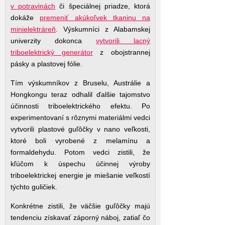
v potravinách
či špeciálnej priadze, ktorá
dokáže
premeniť akúkoľvek tkaninu na
minielektráreň
. Výskumníci z Alabamskej
univerzity dokonca
vytvorili lacný
triboelektrický generátor
z obojstrannej
pásky a plastovej fólie.
Tím výskumníkov z Bruselu, Austrálie a
Hongkongu teraz odhalil ďalšie tajomstvo
účinnosti triboelektrického efektu. Po
experimentovaní s rôznymi materiálmi vedci
vytvorili plastové guľôčky v nano veľkosti,
ktoré boli vyrobené z melamínu a
formaldehydu. Potom vedci zistili, že
kľúčom k úspechu účinnej výroby
triboelektrickej energie je miešanie veľkostí
týchto guličiek.
Konkrétne zistili, že väčšie guľôčky majú
tendenciu získavať záporný náboj, zatiaľ čo