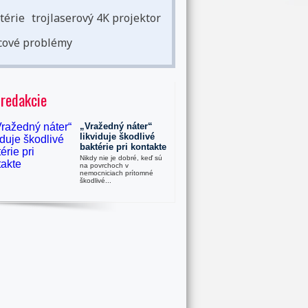
térie
trojlaserový 4K projektor
cové problémy
 redakcie
„Vražedný náter“
likviduje škodlivé
baktérie pri kontakte
Nikdy nie je dobré, keď sú
na povrchoch v
nemocniciach prítomné
škodlivé...