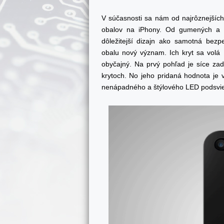
V súčasnosti sa nám od najrôznejšíc
obalov na iPhony. Od gumených a p
dôležitejší dizajn ako samotná bezpe
obalu nový význam. Ich kryt sa volá
obyčajný. Na prvý pohľad je síce zad
krytoch. No jeho pridaná hodnota je 
nenápadného a štýlového LED podsvie