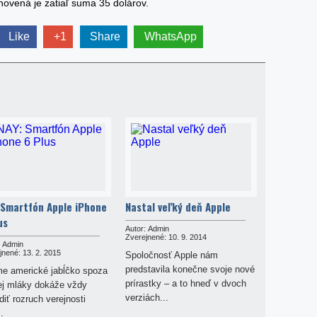
novená je zatiaľ suma 35 dolárov.
Like
+1
Share
WhatsApp
 Smartfón Apple iPhone
Nastal veľký deň Apple
us
Autor:
Admin
Zverejnené:
10. 9. 2014
Admin
jnené:
13. 2. 2015
Spoločnosť Apple nám
predstavila konečne svoje nové
e americké jabĺčko spoza
prírastky – a to hneď v dvoch
ej mláky dokáže vždy
verziách...
iť rozruch verejnosti
.