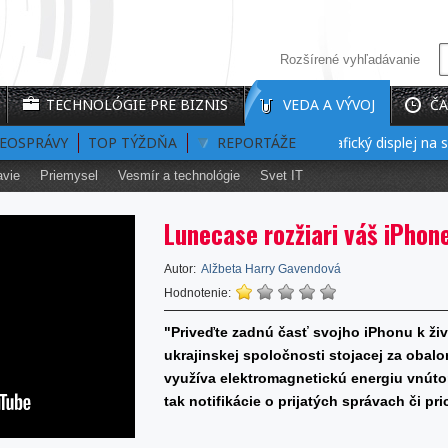
Rozšírené vyhľadávanie
TECHNOLÓGIE PRE BIZNIS
VEDA A VÝVOJ
ČA
DEOSPRÁVY
TOP TÝŽDŇA
Prvý interaktívny 3D holografický displej na sve
REPORTÁŽE
avie
Priemysel
Vesmír a technológie
Svet IT
Lunecase rozžiari váš iPhon
Autor:
Alžbeta Harry Gavendová
Hodnotenie:
"Priveďte zadnú časť svojho iPhonu k živ
ukrajinskej spoločnosti stojacej za obal
využíva elektromagnetickú energiu vnút
tak notifikácie o prijatých správach či p