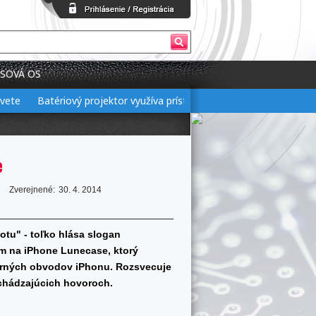
SOVÁ OS
te
Batériový projektor využíva prístup 3 v 1 pre flexibilné nastaven
e
Zverejnené:
30. 4. 2014
otu" - toľko hlása slogan
om na iPhone Lunecase, ktorý
orných obvodov iPhonu. Rozsvecuje
richádzajúcich hovoroch.