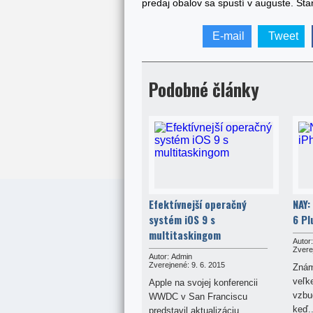
predaj obalov sa spustí v auguste. Sta
E-mail
Tweet
Podobné články
Efektívnejší operačný
NAY:
systém iOS 9 s
6 Pl
multitaskingom
Autor:
Zvere
Autor:
Admin
Zverejnené:
9. 6. 2015
Znám
veľk
Apple na svojej konferencii
vzbud
WWDC v San Franciscu
keď..
predstavil aktualizáciu