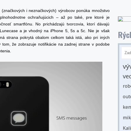
h (značkových i neznačkových) výrobcov ponúka množstvo
lnohodnotne ochraňujúcich – až po také, pre ktoré je
čnosť smartfónu. No prichádzajú tvorcovia, ktorí dávajú
 Lunecase a je vhodný na iPhone 5, 5s a 5c. Nie je však
Rých
ná strana pokrytá obalom celkom taká istá, ako pri iných
v tom, že zobrazuje notifikácie na zadnej strane v podobe
tenia.
vý
ve
rob
out
kem
mik
Kal