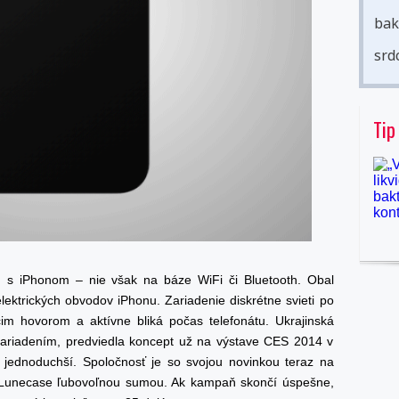
bak
srd
Tip
iu s iPhonom – nie však na báze WiFi či Bluetooth. Obal
lektrických obvodov iPhonu. Zariadenie diskrétne svieti po
úcim hovorom a aktívne bliká počas telefonátu. Ukrajinská
 zariadením, predviedla koncept už na výstave CES 2014 v
čo jednoduchší. Spoločnosť je so svojou novinkou teraz na
ch Lunecase ľubovoľnou sumou. Ak kampaň skončí úspešne,