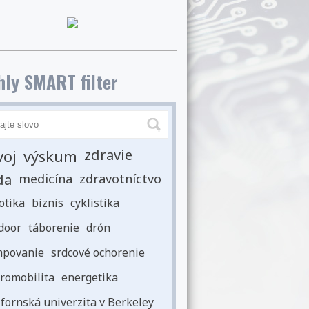
ly SMART filter
voj
výskum
zdravie
da
medicína
zdravotníctvo
otika
biznis
cyklistika
door
táborenie
drón
povanie
srdcové ochorenie
romobilita
energetika
ifornská univerzita v Berkeley