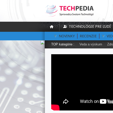
TECHNOLÓGIE PRE ĽUDÍ
NOVINKY
RECENZIE
VI
TOP kategórie :
Veda a výskum
Zdr