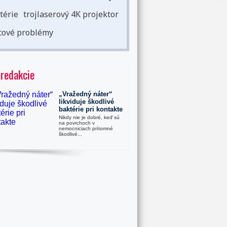
térie
trojlaserový 4K projektor
cové problémy
 redakcie
„Vražedný náter“
likviduje škodlivé
baktérie pri kontakte
Nikdy nie je dobré, keď sú
na povrchoch v
nemocniciach prítomné
škodlivé...