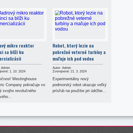
ový mikro reaktor
Robot, ktorý lezie na
ci sa blíži ku
pobrežné veterné turbíny a
rcializácii
maľuje ich pod vodou
Admin
Autor:
Admin
jnené:
1. 10. 2024
Zverejnené:
21. 3. 2024
očnosť Westinghouse
Experimentálny nový
tric Company pokračuje vo
podmorský robot ukazuje veľký
ji svojho revolučného
prísľub na použitie pri údržbe...
vého...