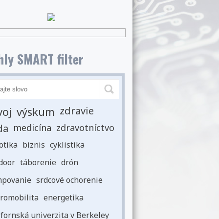
ly SMART filter
voj
výskum
zdravie
da
medicína
zdravotníctvo
otika
biznis
cyklistika
door
táborenie
drón
povanie
srdcové ochorenie
romobilita
energetika
ifornská univerzita v Berkeley