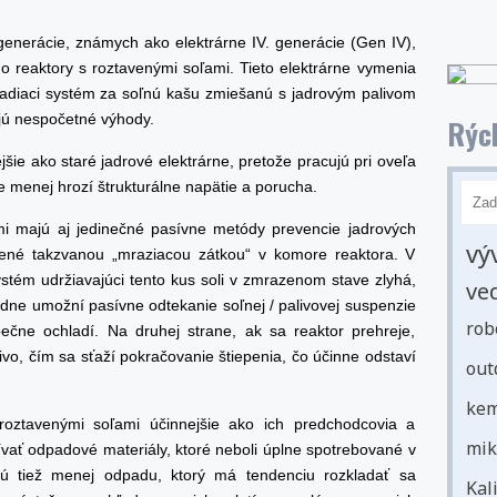
generácie, známych ako elektrárne IV. generácie (Gen IV),
o reaktory s roztavenými soľami. Tieto elektrárne vymenia
hladiaci systém za soľnú kašu zmiešanú s jadrovým palivom
jú nespočetné výhody.
Rých
šie ako staré jadrové elektrárne, pretože pracujú pri oveľa
ie menej hrozí štrukturálne napätie a porucha.
mi majú aj jedinečné pasívne metódy prevencie jadrových
vý
avené takzvanou „mraziacou zátkou“ v komore reaktora. V
ystém udržiavajúci tento kus soli v zmrazenom stave zlyhá,
ve
edne umožní pasívne odtekanie soľnej / palivovej suspenzie
rob
čne ochladí. Na druhej strane, ak sa reaktor prehreje,
livo, čím sa sťaží pokračovanie štiepenia, čo účinne odstaví
out
kem
oztavenými soľami účinnejšie ako ich predchodcovia a
mik
vať odpadové materiály, ktoré neboli úplne spotrebované v
jú tiež menej odpadu, ktorý má tendenciu rozkladať sa
Kal