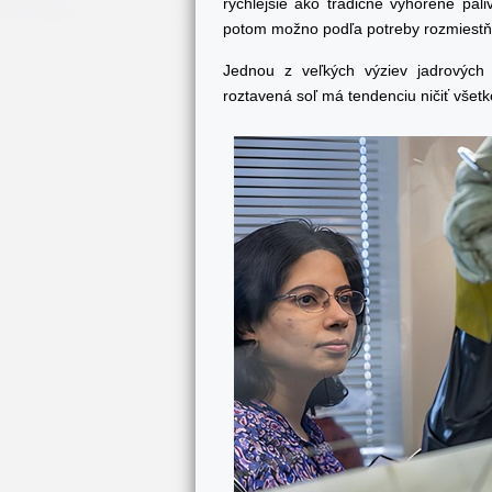
rýchlejšie ako tradičné vyhorené pal
potom možno podľa potreby rozmiestň
Jednou z veľkých výziev jadrových 
roztavená soľ má tendenciu ničiť všetk