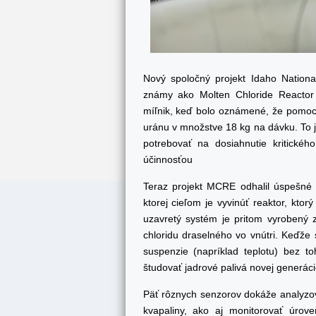
Nový spoločný projekt Idaho Nation
známy ako Molten Chloride Reactor
míľnik, keď bolo oznámené, že pomoco
uránu v množstve 18 kg na dávku. To je
potrebovať na dosiahnutie kritické
účinnosťou
Teraz projekt MCRE odhalil úspešné 
ktorej cieľom je vyvinúť reaktor, kto
uzavretý systém je pritom vyrobený z
chloridu draselného vo vnútri. Keďže s
suspenzie (napríklad teplotu) bez t
študovať jadrové palivá novej generáci
Päť rôznych senzorov dokáže analyzovať
kvapaliny, ako aj monitorovať úro