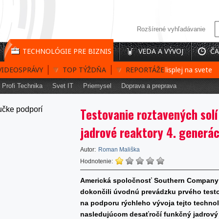
Rozšírené vyhľadávanie
TECHNOLÓGIE PRE BIZNIS
VEDA A VÝVOJ
ČA
VIDEOSPRÁVY
Prvý interaktívny 3D holografický displej na svete
TOP TÝŽDŇA
REPORTÁŽE
Ba
Profi Technika
Svet IT
Priemysel
Doprava a preprava
Testovanie roztavených solí
jadrové reaktory 4. generác
Autor:
Roman Mališka
Hodnotenie:
Americká spoločnosť Southern Company 
dokončili úvodnú prevádzku prvého test
na podporu rýchleho vývoja tejto technológ
nasledujúcom desaťročí funkčný jadrový r