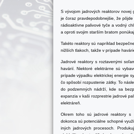
S vývojom jadrových reaktorov novej 
je čoraz pravdepodobnejšie, že pôjde 
rádioaktívne palivové tyče a vodný c
a oproti svojim starším bratom ponúka
Takéto reaktory sú napríklad bezpečnej
nižších tlakoch, takže v prípade havár
Jadrové reaktory s roztavenými soľa
havárií. Niektoré elektrárne sú vyb
prípade výpadku elektrickej energie s
čo spôsobí rozpustenie zátky. To násl
do podzemných nádrží, kde sa bezpe
expanzia v kaši rozprestrie jadrové pa
elektráreň.
Okrem toho sú jadrové reaktory s r
dokonca sú potenciálne schopné využí
iných jadrových procesoch. Produku