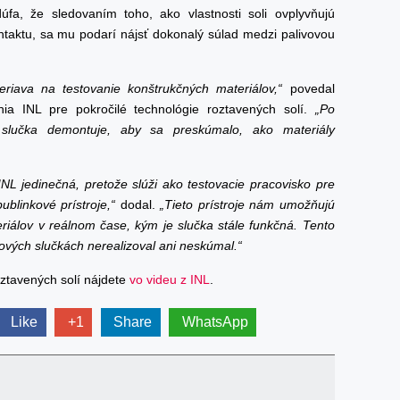
fa, že sledovaním toho, ako vlastnosti soli ovplyvňujú
ontaktu, sa mu podarí nájsť dokonalý súlad medzi palivovou
eriava na testovanie konštrukčných materiálov,“
povedal
ia INL pre pokročilé technológie roztavených solí.
„Po
 slučka demontuje, aby sa preskúmalo, ako materiály
INL jedinečná, pretože slúži ako testovacie pracovisko pre
blinkové prístroje,“
dodal.
„Tieto prístroje nám umožňujú
iálov v reálnom čase, kým je slučka stále funkčná. Tento
okových slučkách nerealizoval ani neskúmal.“
oztavených solí nájdete
vo videu z INL
.
Like
+1
Share
WhatsApp