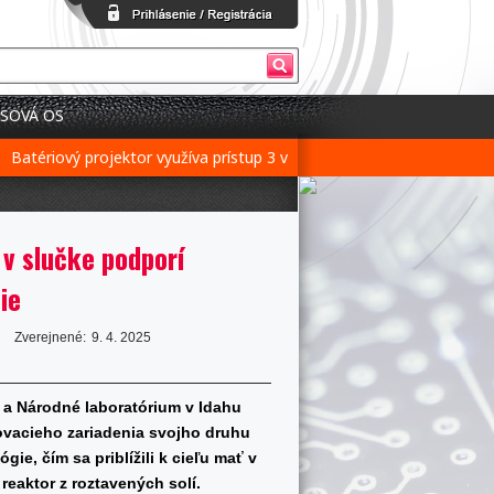
SOVÁ OS
tériový projektor využíva prístup 3 v 1 pre flexibilné nastavenie
Ba
 v slučke podporí
ie
Zverejnené:
9. 4. 2025
a Národné laboratórium v Idahu
ovacieho zariadenia svojho druhu
ie, čím sa priblížili k cieľu mať v
eaktor z roztavených solí.