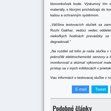
ktoromkoľvek bode. Výskumný tím dú
materiály, s ktorými prichádzajú do k
kašou a ochranným systémom.
„Väčšina testovacích slučiek sa zam
Ruchi Gakhar, vedúci vedec oddelen
niekoľkých hodinách prevádzky sa
degradovali.“
„Na rozdiel od toho je naša slučka v 
pokročilé elektrochemické senzory a bu
monitorovať a skúmať výkonnosť mater
prístup sa v iných inštitúciách v priet
Viac informácií o testovacej slučke z r
E-mail
Tweet
Podobné články