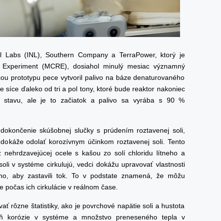
al Labs (INL), Southern Company a TerraPower, ktorý je
 Experiment (MCRE), dosiahol minulý mesiac významný
u prototypu pece vytvoril palivo na báze denaturovaného
 síce ďaleko od tri a pol tony, ktoré bude reaktor nakoniec
ho stavu, ale je to začiatok a palivo sa vyrába s 90 %
dokončenie skúšobnej slučky s prúdením roztavenej soli,
rý dokáže odolať korozívnym účinkom roztavenej soli. Tento
 nehrdzavejúcej ocele s kašou zo solí chloridu lítneho a
oli v systéme cirkulujú, vedci dokážu upravovať vlastnosti
oho, aby zastavili tok. To v podstate znamená, že môžu
e počas ich cirkulácie v reálnom čase.
 rôzne štatistiky, ako je povrchové napätie soli a hustota
veň korózie v systéme a množstvo preneseného tepla v