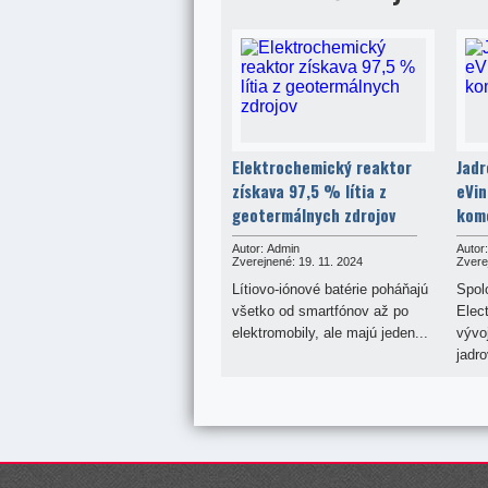
Elektrochemický reaktor
Jadr
získava 97,5 % lítia z
eVin
geotermálnych zdrojov
kome
Autor:
Admin
Autor:
Zverejnené:
19. 11. 2024
Zvere
Lítiovo-iónové batérie poháňajú
Spol
všetko od smartfónov až po
Elec
elektromobily, ale majú jeden...
vývo
jadro