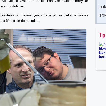
ivové tyče, a vzhľadom na ich relatívne malé rozmery ich
bak
ovať modulárne.
srd
reaktorov s roztavenými soľami je, že pekelne horúca
o, s čím príde do kontaktu.
Tip