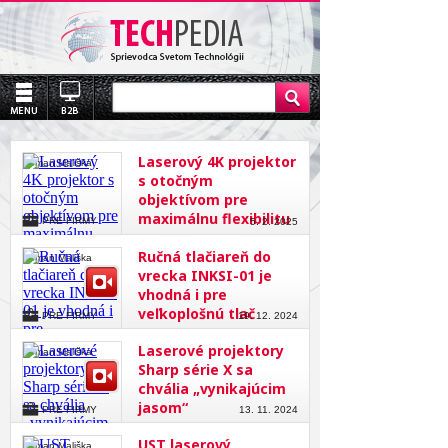
Laserový 4K projektor
Roman Mališka
s otočným
objektívom pre
maximálnu flexibilitu
PRE FIRMY
5. 2. 2025
Ručná tlačiareň do
Roman Mališka
vrecka INKSI-01 je
vhodná i pre
veľkoplošnú tlač
PRE FIRMY
19. 12. 2024
Laserové projektory
Roman Mališka
Sharp série X sa
chvália „vynikajúcim
jasom“
PRE FIRMY
13. 11. 2024
UST laserový
Roman Mališka