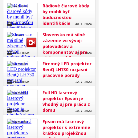
Rádiové čiarové kódy
Roman Mališka
by mohli byť
budúcnosťou
identifikácie
PRE FIRMY
30. 1. 2024
Slovensko má silné
Lubo Straka
zázemie vo vývoji
polovodičov a
komponentov aj pre
PRE FIRMY
9. 1. 2024
elektromobily
Firemný LED projektor
Roman Mališka
BenQ LH730 rozjasní
pracovné porady
PRE FIRMY
12. 7. 2023
Full HD laserový
Roman Mališka
projektor Epson je
vhodný aj pre prácu z
domu
PRE FIRMY
10. 7. 2023
Epson má laserový
Roman Mališka
projektor s extrémne
krátkou projekčnou