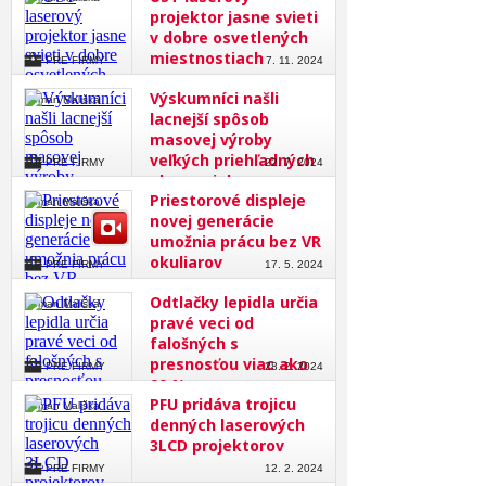
projektor jasne svieti
v dobre osvetlených
miestnostiach
PRE FIRMY
7. 11. 2024
Výskumníci našli
Roman Mališka
lacnejší spôsob
masovej výroby
veľkých priehľadných
PRE FIRMY
22. 7. 2024
obrazoviek
Priestorové displeje
Roman Mališka
novej generácie
umožnia prácu bez VR
okuliarov
PRE FIRMY
17. 5. 2024
Odtlačky lepidla určia
Roman Mališka
pravé veci od
falošných s
presnosťou viac ako
PRE FIRMY
28. 2. 2024
99 %
PFU pridáva trojicu
Roman Mališka
denných laserových
3LCD projektorov
PRE FIRMY
12. 2. 2024