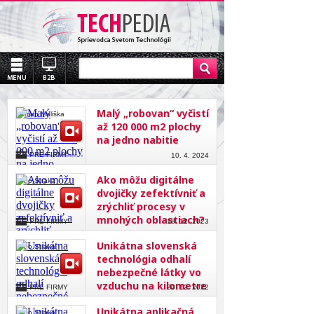
Malý „robovan“ vyčistí
Roman Mališka
až 120 000 m2 plochy
na jedno nabitie
PRE FIRMY
10. 4. 2024
Ako môžu digitálne
Lubo Straka
dvojičky zefektívniť a
zrýchliť procesy v
mnohých oblastiach?
PRE FIRMY
18. 12. 2023
Unikátna slovenská
Lubo Straka
technológia odhalí
nebezpečné látky vo
vzduchu na kilometre
PRE FIRMY
20. 12. 2022
Unikátna aplikačná
Lubo Straka