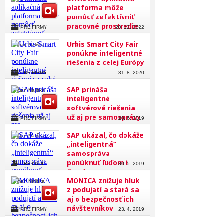
platforma môže
pomôcť zefektívniť
pracovné prostredie
PRE FIRMY
20. 12. 2022
Urbis Smart City Fair
Roman Mališka
ponúkne inteligentné
riešenia z celej Európy
PRE FIRMY
31. 8. 2020
SAP prináša
Roman Mališka
inteligentné
softvérové riešenia
už aj pre samosprávy
PRE FIRMY
20. 6. 2019
SAP ukázal, čo dokáže
Roman Mališka
„inteligentná“
samospráva
ponúknuť ľuďom i
PRE ĽUDÍ
30. 5. 2019
firmám
MONICA znižuje hluk
Roman Mališka
z podujatí a stará sa
aj o bezpečnosť ich
návštevníkov
PRE FIRMY
23. 4. 2019