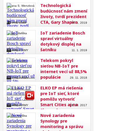
Technologická
Zuzana S. Wenzlová
budúcnosť nám zmení
životy, tvrdí prezident
CTA, Gary Shapiro
PRE ĽUDÍ
16. 1. 2019
IoT zariadenie Bosch
Roman Mališka
spraví virtuálny
dotykový displej na
šatníku
PRE FIRMY
11. 1. 2019
Telekom pokryl
Roman Mališka
sieťou NB-IoT pre
internet vecí už 88,5%
populácie
PRE FIRMY
29. 11. 2018
ELKO EP má riešenia
Ľubo Straka
pre IoT sieť, ktoré
pomôžu vytvoriť
Smart Cities aj na
PRE FIRMY
18. 10. 2017
Slovensku
Nové zariadenia
Roman Mališka
Synology pre
monitoring a správu