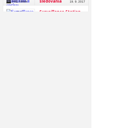
sledovania
PRE FIRMY
19. 9. 2017
Surveillance Station
Roman Mališka
8.1 Beta: Komplexné
riešenie pre obchody
a domácnosti
PRE FIRMY
23. 6. 2017
Projekt DCOM:
Ľubo Straka
Elektronizácia
verejnej správy, ktorá
nám uľahčí
PRE ĽUDÍ
14. 1. 2016
komunikáciu s úradmi
Multifunkčné
Roman Mališka
údržbové vozidlo
KÄRCHER MIC 34
PRE FIRMY
7. 10. 2015
Epson: Nový rad
Roman Mališka
projektorov do
kancelárie i do školy
PRE FIRMY
7. 5. 2015
RoboThespian: Je čas
Alžbeta Harry Gavendová
na humanoidné