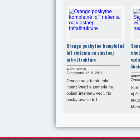
Orange poskytne kompletné
Senz
IoT riešenia na vlastnej
chc
infraštruktúre
vzdu
škol
Autor:
Admin
Zverejnené:
18. 5. 2018
Autor:
Zvere
Orange sa v tomto roku
intenzívnejšie zameria na
Sieť 
oblasť internetu vecí. Na
aj č
poskytovanie IoT...
reku
ktoré