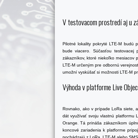
V testovacom prostredí aj u z
Pilotné lokality pokryté LTE-M budú 
bude viacero. Súčasťou testovacej 
zákazníkov, ktoré niekoľko mesiacov 
LTE-M určeným pre odbornú verejnosť
umožní vyskúšať si možnosti LTE-M pri
Výhoda v platforme Live Objec
Rovnako, ako v prípade LoRa siete, 
dát využívať svoju vlastnú platformu
Orange. Tá prináša zákazníkom úplnú 
koncové zariadenia k platforme pripo
pochádzajú z LoRa, LTE-M alebo SMS a