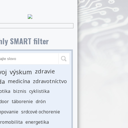
ly SMART filter
voj
výskum
zdravie
da
medicína
zdravotníctvo
otika
biznis
cyklistika
door
táborenie
drón
povanie
srdcové ochorenie
romobilita
energetika