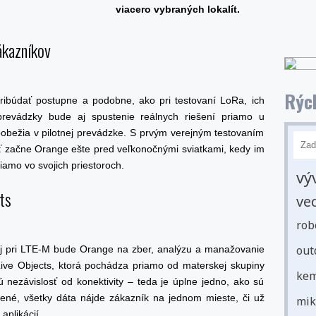
viacero vybraných lokalít.
ákazníkov
Rých
pribúdať postupne a podobne, ako pri testovaní LoRa, ich
prevádzky bude aj spustenie reálnych riešení priamo u
pobežia v pilotnej prevádzke. S prvým verejným testovaním
 začne Orange ešte pred veľkonočnými sviatkami, kedy im
amo vo svojich priestoroch.
vý
ts
ve
rob
out
aj pri LTE-M bude Orange na zber, analýzu a manažovanie
 Live Objects, ktorá pochádza priamo od materskej skupiny
kem
nezávislosť od konektivity – teda je úplne jedno, ako sú
jené, všetky dáta nájde zákazník na jednom mieste, či už
mik
plikácií.