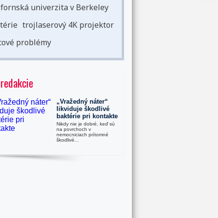
ifornská univerzita v Berkeley
térie
trojlaserový 4K projektor
cové problémy
 redakcie
„Vražedný náter“
likviduje škodlivé
baktérie pri kontakte
Nikdy nie je dobré, keď sú
na povrchoch v
nemocniciach prítomné
škodlivé...