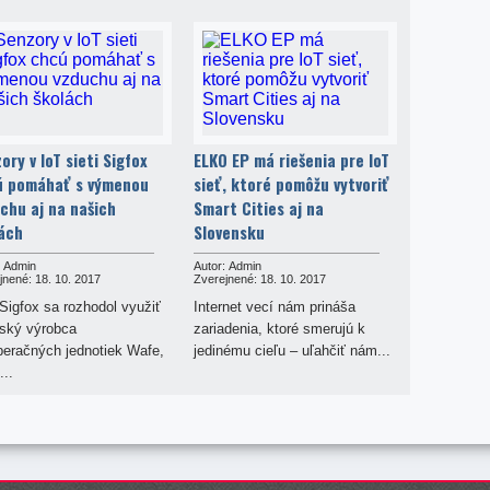
ory v IoT sieti Sigfox
ELKO EP má riešenia pre IoT
ú pomáhať s výmenou
sieť, ktoré pomôžu vytvoriť
chu aj na našich
Smart Cities aj na
ách
Slovensku
Admin
Autor:
Admin
jnené:
18. 10. 2017
Zverejnené:
18. 10. 2017
Sigfox sa rozhodol využiť
Internet vecí nám prináša
eský výrobca
zariadenia, ktoré smerujú k
peračných jednotiek Wafe,
jedinému cieľu – uľahčiť nám...
...