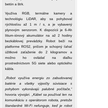
betón a štrk.
Využíva RGB, termálne kamery a
technológiu LiDAR, aby sa pohyboval
rýchlosťou až 1 m / s, a je vybavený
plynovým senzorom. K dispozícii je 6-Ah
lítium-iónový akumulátor na až 2 hodiny
bezkáblovej prevádzky. Robot beží na
platforme ROS2, pričom je schopný ťahať
úžitkové zaťaženie do 2 kilogramov a
možno ho ovládať na diaľku
prostredníctvom 5G siete alebo optického
kábla.
„Robot využíva energiu zo zabudovanej
batérie a všetky výpočty súvisiace s
pohybom vykonávajú palubné počítače,“
hovoria vývojári.
„Kábel sa používal len na
komunikáciu s operátorom robota, pretože
štandardné Wi-Fi nefunguje, keď je robot