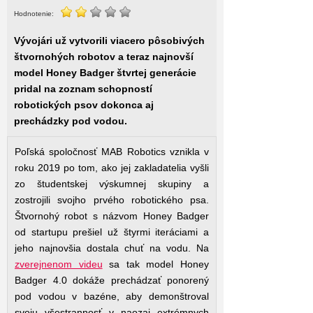
Hodnotenie:
Vývojári už vytvorili viacero pôsobivých
štvornohých robotov a teraz najnovší
model Honey Badger štvrtej generácie
pridal na zoznam schopností
robotických psov dokonca aj
prechádzky pod vodou.
Poľská spoločnosť MAB Robotics vznikla v
roku 2019 po tom, ako jej zakladatelia vyšli
zo študentskej výskumnej skupiny a
zostrojili svojho prvého robotického psa.
Štvornohý robot s názvom Honey Badger
od startupu prešiel už štyrmi iteráciami a
jeho najnovšia dostala chuť na vodu. Na
zverejnenom videu
sa tak model Honey
Badger 4.0 dokáže prechádzať ponorený
pod vodou v bazéne, aby demonštroval
svoju všestrannosť v naozaj extrémnych