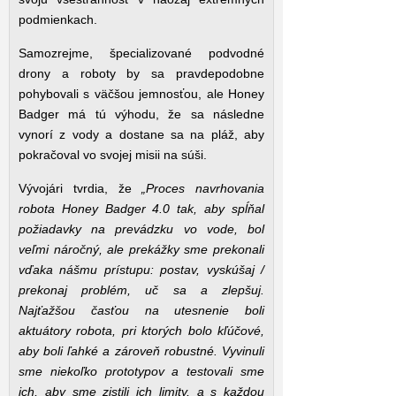
podmienkach.
Samozrejme, špecializované podvodné
drony a roboty by sa pravdepodobne
pohybovali s väčšou jemnosťou, ale Honey
Badger má tú výhodu, že sa následne
vynorí z vody a dostane sa na pláž, aby
pokračoval vo svojej misii na súši.
Vývojári tvrdia, že
„Proces navrhovania
robota Honey Badger 4.0 tak, aby spĺňal
požiadavky na prevádzku vo vode, bol
veľmi náročný, ale prekážky sme prekonali
vďaka nášmu prístupu: postav, vyskúšaj /
prekonaj problém, uč sa a zlepšuj.
Najťažšou časťou na utesnenie boli
aktuátory robota, pri ktorých bolo kľúčové,
aby boli ľahké a zároveň robustné. Vyvinuli
sme niekoľko prototypov a testovali sme
ich, aby sme zistili ich limity, a s každou