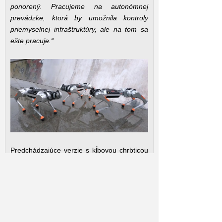
ponorený. Pracujeme na autonómnej
prevádzke, ktorá by umožnila kontroly
priemyselnej infraštruktúry, ale na tom sa
ešte pracuje.“
Predchádzajúce verzie s kĺbovou chrbticou
boli odoslané na univerzity na výskumné
účely a ďalšie plnili inšpekčné úlohy v
priemyselných lokalitách v Poľsku, ako
dostali sa aj do vnútra rozvodov tepla a
vodovodných / kanalizačných kanálov v
meste Poznaň.