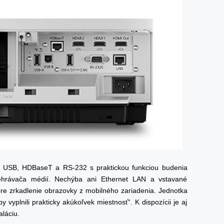
I, USB, HDBaseT a RS-232 s praktickou funkciou budenia
ehrávača médií. Nechýba ani Ethernet LAN a vstavané
re zrkadlenie obrazovky z mobilného zariadenia. Jednotka
y vyplnili prakticky akúkoľvek miestnosť“. K dispozícii je aj
aláciu.