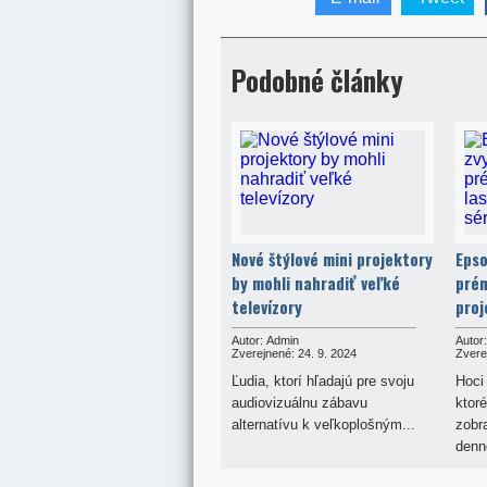
Podobné články
Nové štýlové mini projektory
Epso
by mohli nahradiť veľké
prém
televízory
proj
Autor:
Admin
Autor:
Zverejnené:
24. 9. 2024
Zvere
Ľudia, ktorí hľadajú pre svoju
Hoci
audiovizuálnu zábavu
ktoré
alternatívu k veľkoplošným...
zobr
denn