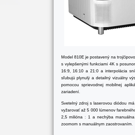
Model 810E je postavený na trojčipov
s vylepšenými funkciami 4K s posunom 
16:9, 16:10 a 21:0 a interpolácia 
sľubujú plynulý a detailný vizuálny v
pomocou sprievodnej mobilnej aplik
zariadení.
Svetelný zdroj s laserovou diódou m
vyžarovať až 5 000 lúmenov farebného
2,5 milióna : 1 a nechýba manuálna k
zoomom s manuálnym zaostrovaním.