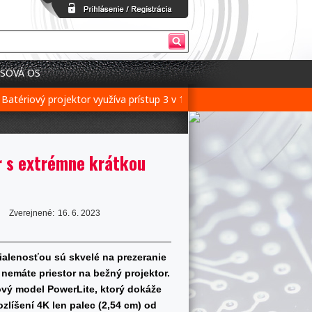
SOVÁ OS
riový projektor využíva prístup 3 v 1 pre flexibilné nastavenie
Bat
r s extrémne krátkou
Zverejnené:
16. 6. 2023
dialenosťou sú skvelé na prezeranie
nemáte priestor na bežný projektor.
ový model PowerLite, ktorý dokáže
ozlíšení 4K len palec (2,54 cm) od