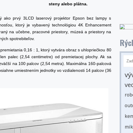
steny alebo plátna.
ý ako prvý 3LCD laserový projektor Epson bez lampy s
enosťou, ktorý je vybavený technológiou 4K Enhancement
aný na učebne, pracovné priestory, múzeá a priestory na
ných spotrebiteľov.
Rých
emietania 0,16 : 1, ktorý vytvára obraz s uhlopriečkou 80
len palec (2,54 centimetre) od premietacej plochy. Ak sa
 zväčší na 100 palcov (2,54 metra). Maximálna 160-palcová
siahne umiestnením jednotky vo vzdialenosti 14 palcov (36
vý
ve
rob
out
kem
mik