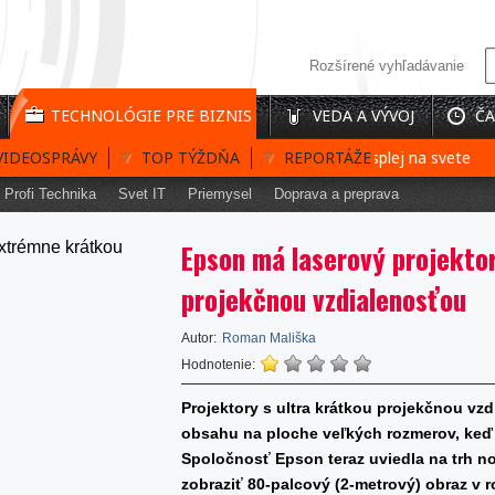
Rozšírené vyhľadávanie
TECHNOLÓGIE PRE BIZNIS
VEDA A VÝVOJ
ČA
VIDEOSPRÁVY
Prvý interaktívny 3D holografický displej na svete
TOP TÝŽDŇA
REPORTÁŽE
Baté
Profi Technika
Svet IT
Priemysel
Doprava a preprava
Epson má laserový projekto
projekčnou vzdialenosťou
Autor:
Roman Mališka
Hodnotenie:
Projektory s ultra krátkou projekčnou vz
obsahu na ploche veľkých rozmerov, keď 
Spoločnosť Epson teraz uviedla na trh n
zobraziť 80-palcový (2-metrový) obraz v r