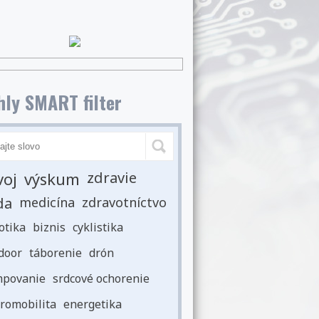
ly SMART filter
voj
výskum
zdravie
da
medicína
zdravotníctvo
otika
biznis
cyklistika
door
táborenie
drón
povanie
srdcové ochorenie
romobilita
energetika