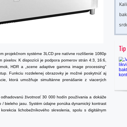
Kal
bak
srd
Tip
om projekčnom systéme 3LCD pre natívne rozlíšenie 1080p
pixelov. K dispozícii je podpora pomerov strán 4:3, 16:6,
snímok, HDR a „scene adaptive gamma image processing“
ýstup. Funkciu rozdelenej obrazovky je možné poskytnúť aj
ácie, ktorá umožňuje simultánne prenášanie z viacerých
á odhadovanú životnosť 30 000 hodín používania a dokáže
 / bieleho jasu. Systém údajne ponúka dynamický kontrast
orekcia lichobežníkového skreslenia, spolu s digitálnym