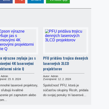
n výrazne zvyšuje jas s
PFU pridáva trojicu denných
iovými 4K laserovými
laserových 3LCD
ektormi série Q
projektorov
Admin
Autor:
Admin
jnené:
23. 8. 2024
Zverejnené:
12. 2. 2024
 mnohé laserové projektory,
Spoločnosť PFU, ktorá je
 sľubujú kvalitné
súčasťou skupiny Ricoh, pridala
azenie pri zapnutom alebo
do svojej ponuky tri laserové...
om...