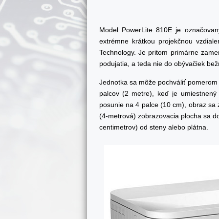
Model PowerLite 810E je označovan
extrémne krátkou projekčnou vzdial
Technology. Je pritom primárne zamer
podujatia, a teda nie do obývačiek bež
Jednotka sa môže pochváliť pomerom pr
palcov (2 metre), keď je umiestnený 
posunie na 4 palce (10 cm), obraz sa
(4-metrová) zobrazovacia plocha sa do
centimetrov) od steny alebo plátna.