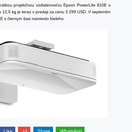
krátkou projekčnou vzdialenosťou Epson PowerLite 810E s
12,5 kg je teraz v predaji za cenu 3 299 USD. V septembri
 s čiernym šasi namiesto bieleho.
Like
+1
Share
WhatsApp