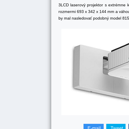
3LCD laserový projektor s extrémne 
rozmermi 693 x 342 x 144 mm a váhou 
by mal nasledovať podobný model 815E
E-mail
Tweet