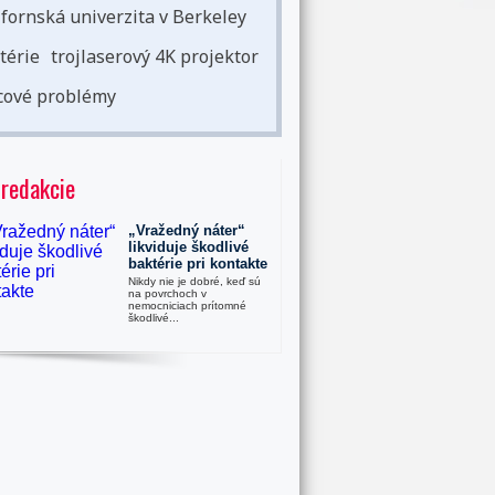
ifornská univerzita v Berkeley
térie
trojlaserový 4K projektor
cové problémy
 redakcie
„Vražedný náter“
likviduje škodlivé
baktérie pri kontakte
Nikdy nie je dobré, keď sú
na povrchoch v
nemocniciach prítomné
škodlivé...