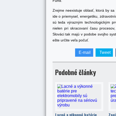
Fund.
Zrejme neexistuje oblasť, ktorá by sa
ide o priemysel, energetiku, zdravotní
sú teda výrazným technologickým pr
nielen pri skracovaní času procesov, 
Slováci tak majú v podobe svojho sys
ešte určite veľa počuť.
E-mail
Tweet
Podobné články
Lacné a výkonné batérie
Zauj