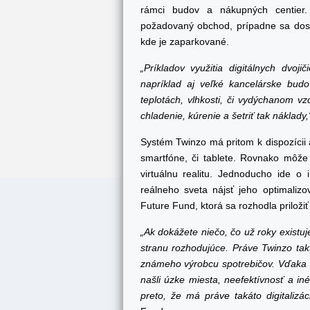
rámci budov a nákupných centier.
požadovaný obchod, prípadne sa dost
kde je zaparkované.
„Príkladov využitia digitálnych dvo
napríklad aj veľké kancelárske budov
teplotách, vlhkosti, či vydýchanom 
chladenie, kúrenie a šetriť tak náklady,
Systém Twinzo má pritom k dispozícii 
smartfóne, či tablete. Rovnako môže
virtuálnu realitu. Jednoducho ide o
reálneho sveta nájsť jeho optimalizo
Future Fund, ktorá sa rozhodla priložiť
„Ak dokážete niečo, čo už roky existuj
stranu rozhodujúce. Práve Twinzo takto
známeho výrobcu spotrebičov. Vďaka d
našli úzke miesta, neefektívnosť a iné 
preto, že má práve takáto digitalizác