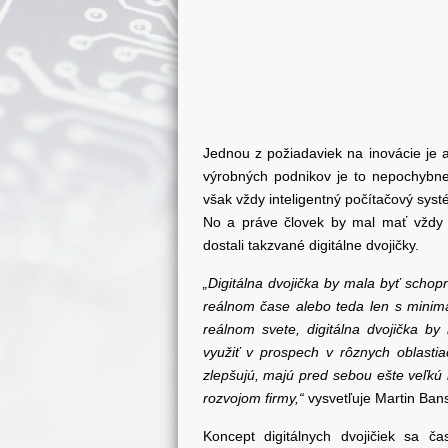
Jednou z požiadaviek na inovácie je aj 
výrobných podnikov je to nepochybne 
však vždy inteligentný počítačový syst
No a práve človek by mal mať vždy m
dostali takzvané digitálne dvojičky.
„Digitálna dvojička by mala byť schopn
reálnom čase alebo teda len s mini
reálnom svete, digitálna dvojička by
využiť v prospech v rôznych oblasti
zlepšujú, majú pred sebou ešte veľkú
rozvojom firmy,“
vysvetľuje Martin Bans
Koncept digitálnych dvojičiek sa ča