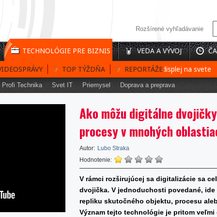
Rozšírené vyhľadávanie
TECHNOLÓGIE PRE BIZNIS
VEDA A VÝVOJ
ČA
VIDEOSPRÁVY
Prvý interaktívny 3D holografický displej na svete
TOP TÝŽDŇA
REPORTÁŽE
B
Profi Technika
Svet IT
Priemysel
Doprava a preprava
Ako môžu digitálne dvojičky 
procesy v mnohých oblastia
Autor:
Lubo Straka
Hodnotenie:
V rámci rozširujúcej sa digitalizácie sa c
dvojička. V jednoduchosti povedané, ide 
repliku skutočného objektu, procesu ale
Význam tejto technológie je pritom veľmi d