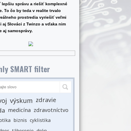
 lepšiu správu a riešiť komplexné
 To čo by teda v realite trvalo
 reálneho prostredia vyriešiť veľmi
i aj Slováci z Twinzo a vďaka nim
le aj samosprávy.
ly SMART filter
voj
výskum
zdravie
da
medicína
zdravotníctvo
otika
biznis
cyklistika
door
táborenie
drón