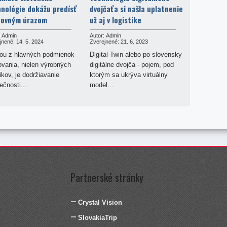
nológie dokážu predísť
dvojčaťa si našla uplatnenie
covným úrazom
už aj v logistike
Admin
Autor:
Admin
jnené:
14. 5. 2024
Zverejnené:
21. 6. 2023
ou z hlavných podmienok
Digital Twin alebo po slovensky
ovania, nielen výrobných
digitálne dvojča - pojem, pod
kov, je dodržiavanie
ktorým sa ukrýva virtuálny
čnosti...
model...
Partnerské stránky
Crystal Vision
SlovakiaTrip