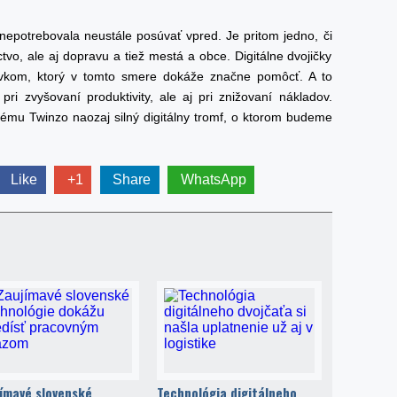
 nepotrebovala neustále posúvať vpred. Je pritom jedno, či
ctvo, ale aj dopravu a tiež mestá a obce. Digitálne dvojičky
vkom, ktorý v tomto smere dokáže značne pomôcť. A to
pri zvyšovaní produktivity, ale aj pri znižovaní nákladov.
tému Twinzo naozaj silný digitálny tromf, o ktorom budeme
Like
+1
Share
WhatsApp
ímavé slovenské
Technológia digitálneho