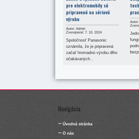
pre elektromobily sú
tech
pripravené na sériovú
pra
výrobu
Autor:
Zvere
Autor:
Admin
Zverejnené:
7. 10. 2024
Jedn
fung
Spoločnosť Panasonic
podni
oznámila, že je pripravená
bezpe
začať hromadnú výrobu dlho
očakávaných...
Navigácia
Úvodná stránka
O nás