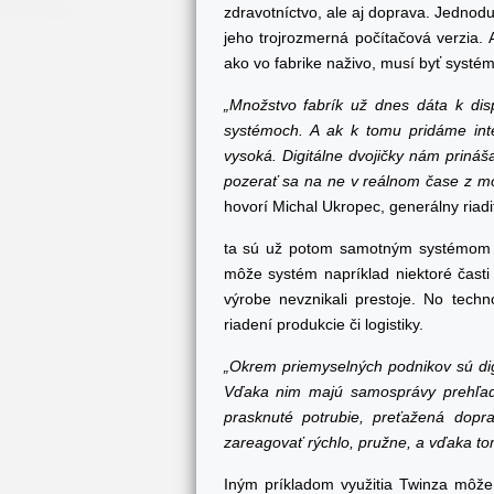
zdravotníctvo, ale aj doprava. Jednoduc
jeho trojrozmerná počítačová verzia. 
ako vo fabrike naživo, musí byť systé
„Množstvo fabrík už dnes dáta k dis
systémoch. A ak k tomu pridáme inter
vysoká. Digitálne dvojičky nám prináš
pozerať sa na ne v reálnom čase z mo
hovorí Michal Ukropec, generálny riadi
ta sú už potom samotným systémom v
môže systém napríklad niektoré časti
výrobe nevznikali prestoje. No techn
riadení produkcie či logistiky.
„Okrem priemyselných podnikov sú dig
Vďaka nim majú samosprávy prehľad 
prasknuté potrubie, preťažená dopr
zareagovať rýchlo, pružne, a vďaka to
Iným príkladom využitia Twinza môže 