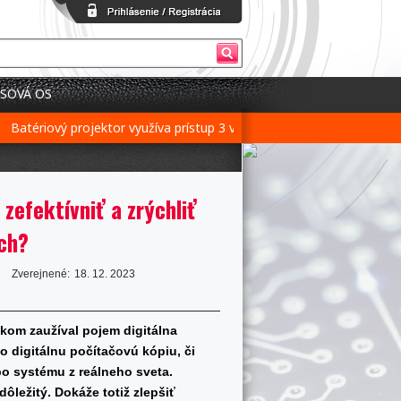
SOVÁ OS
atériový projektor využíva prístup 3 v 1 pre flexibilné nastavenie
B
zefektívniť a zrýchliť
ch?
Zverejnené:
18. 12. 2023
elkom zaužíval pojem digitálna
o digitálnu počítačovú kópiu, či
bo systému z reálneho sveta.
ôležitý. Dokáže totiž zlepšiť