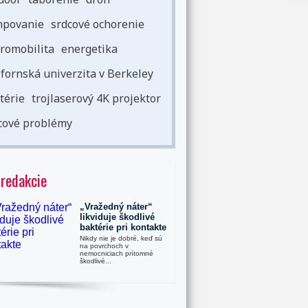
povanie
srdcové ochorenie
romobilita
energetika
ifornská univerzita v Berkeley
térie
trojlaserový 4K projektor
cové problémy
 redakcie
„Vražedný náter“
likviduje škodlivé
baktérie pri kontakte
Nikdy nie je dobré, keď sú
na povrchoch v
nemocniciach prítomné
škodlivé...