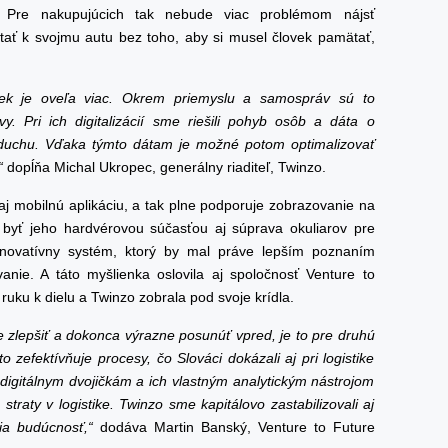
 Pre nakupujúcich tak nebude viac problémom nájsť
ať k svojmu autu bez toho, aby si musel človek pamätať,
jičiek je oveľa viac. Okrem priemyslu a samospráv sú to
y. Pri ich digitalizácií sme riešili pohyb osôb a dáta o
vzduchu. Vďaka týmto dátam je možné potom optimalizovať
“
dopĺňa Michal Ukropec, generálny riaditeľ, Twinzo.
aj mobilnú aplikáciu, a tak plne podporuje zobrazovanie na
 byť jeho hardvérovou súčasťou aj súprava okuliarov pre
 inovatívny systém, ktorý by mal práve lepším poznaním
vanie. A táto myšlienka oslovila aj spoločnosť Venture to
 ruku k dielu a Twinzo zobrala pod svoje krídla.
e zlepšiť a dokonca výrazne posunúť vpred, je to pre druhú
 zefektívňuje procesy, čo Slováci dokázali aj pri logistike
igitálnym dvojičkám a ich vlastným analytickým nástrojom
straty v logistike. Twinzo sme kapitálovo zastabilizovali aj
ia budúcnosť,“
dodáva Martin Banský, Venture to Future