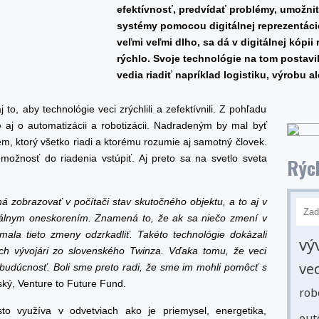
efektívnosť, predvídať problémy, umožniť
systémy pomocou digitálnej reprezentácie.
veľmi veľmi dlho, sa dá v digitálnej kópii
rýchlo. Svoje technológie na tom postavil
vedia riadiť napríklad logistiku, výrobu a
to, aby technológie veci zrýchlili a zefektívnili. Z pohľadu
aj o automatizácii a robotizácii. Nadradeným by mal byť
ém, ktorý všetko riadi a ktorému rozumie aj samotný človek.
ožnosť do riadenia vstúpiť. Aj preto sa na svetlo sveta
Rých
á zobrazovať v počítači stav skutočného objektu, a to aj v
málnym oneskorením. Znamená to, že ak sa niečo zmení v
 mala tieto zmeny odzrkadliť. Takéto technológie dokázali
vý
ach vývojári zo slovenského Twinza. Vďaka tomu, že veci
ve
 budúcnosť. Boli sme preto radi, že sme im mohli pomôcť s
ký, Venture to Future Fund.
rob
sto využíva v odvetviach ako je priemysel, energetika,
out