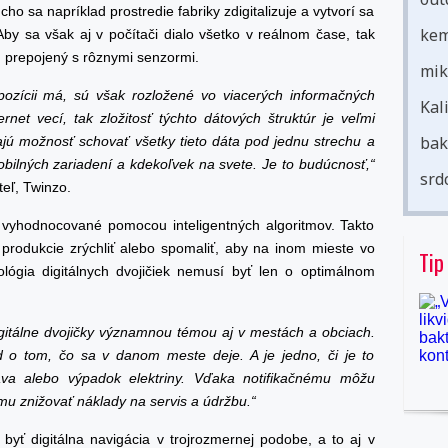
ho sa napríklad prostredie fabriky zdigitalizuje a vytvorí sa
kem
Aby sa však aj v počítači dialo všetko v reálnom čase, tak
m prepojený s rôznymi senzormi.
mik
pozícii má, sú však rozložené vo viacerých informačných
Kal
net vecí, tak zložitosť týchto dátových štruktúr je veľmi
bak
ajú možnosť schovať všetky tieto dáta pod jednu strechu a
bilných zariadení a kdekoľvek na svete. Je to budúcnosť,“
srd
teľ, Twinzo.
yhodnocované pomocou inteligentných algoritmov. Takto
 produkcie zrýchliť alebo spomaliť, aby na inom mieste vo
Tip
ológia digitálnych dvojičiek nemusí byť len o optimálnom
itálne dvojičky významnou témou aj v mestách a obciach.
o tom, čo sa v danom meste deje. A je jedno, či je to
ava alebo výpadok elektriny. Vďaka notifikačnému môžu
mu znižovať náklady na servis a údržbu.“
byť digitálna navigácia v trojrozmernej podobe, a to aj v