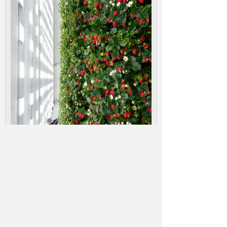
Richmondská farma využíva o 97 % menej
pôdy a až o 90 % menej vody ako