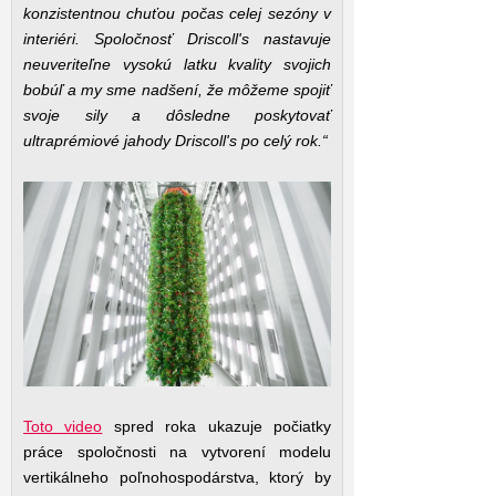
konzistentnou chuťou počas celej sezóny v
interiéri. Spoločnosť Driscoll's nastavuje
neuveriteľne vysokú latku kvality svojich
bobúľ a my sme nadšení, že môžeme spojiť
svoje sily a dôsledne poskytovať
ultraprémiové jahody Driscoll's po celý rok.“
Toto video
spred roka ukazuje počiatky
práce spoločnosti na vytvorení modelu
vertikálneho poľnohospodárstva, ktorý by