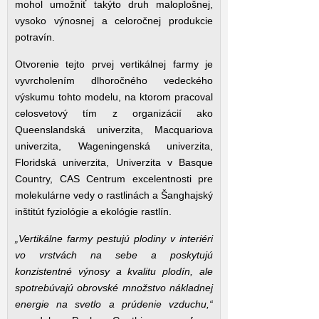
mohol umožniť takýto druh maloplošnej,
vysoko výnosnej a celoročnej produkcie
potravín.
Otvorenie tejto prvej vertikálnej farmy je
vyvrcholením dlhoročného vedeckého
výskumu tohto modelu, na ktorom pracoval
celosvetový tím z organizácií ako
Queenslandská univerzita, Macquariova
univerzita, Wageningenská univerzita,
Floridská univerzita, Univerzita v Basque
Country, CAS Centrum excelentnosti pre
molekulárne vedy o rastlinách a Šanghajský
inštitút fyziológie a ekológie rastlín.
„Vertikálne farmy pestujú plodiny v interiéri
vo vrstvách na sebe a poskytujú
konzistentné výnosy a kvalitu plodín, ale
spotrebúvajú obrovské množstvo nákladnej
energie na svetlo a prúdenie vzduchu,“