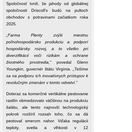
Spoločnosť tvrdí, že jahody od globálnej
spoločnosti Driscoll's budú na pultoch
obchodov s potravinami začiatkom roka
2025.
„Farma Plenty zvýši miestnu
poľnohospodársku produkciu a podporí
hospodársky rozvoj, a to všetko pri
diverzifikácii voči rizikám a ochrane
životného prostredia,“
povedal Glenn
Youngkin, guvernér štátu Virgínia.
„Tešíme
sa na podporu ich inovatívnych prístupov k
revolučným zmenám v tomto odvetví.“
Doteraz sa komerčné vertikálne pestovanie
rastlín obmedzovalo väčšinou na produkciu
šalátu, ale tento najnovší technologický
pokrok rozšíril rozsah toho, čo sa dá
pestovať smerom nahor. Vďaka regulácii
teploty, svetla a vlhkosti v 12