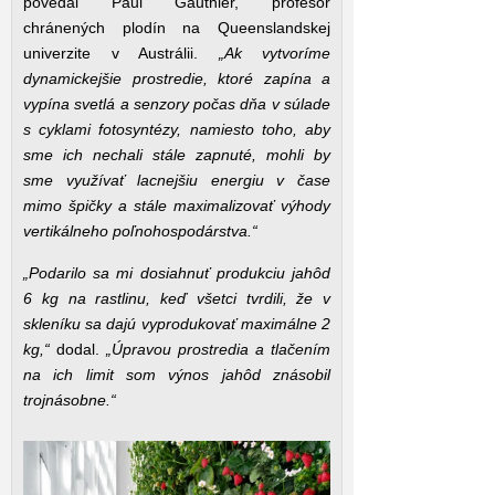
povedal Paul Gauthier, profesor
chránených plodín na Queenslandskej
univerzite v Austrálii.
„Ak vytvoríme
dynamickejšie prostredie, ktoré zapína a
vypína svetlá a senzory počas dňa v súlade
s cyklami fotosyntézy, namiesto toho, aby
sme ich nechali stále zapnuté, mohli by
sme využívať lacnejšiu energiu v čase
mimo špičky a stále maximalizovať výhody
vertikálneho poľnohospodárstva.“
„Podarilo sa mi dosiahnuť produkciu jahôd
6 kg na rastlinu, keď všetci tvrdili, že v
skleníku sa dajú vyprodukovať maximálne 2
kg,“
dodal.
„Úpravou prostredia a tlačením
na ich limit som výnos jahôd znásobil
trojnásobne.“