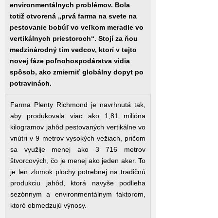
environmentálnych problémov. Bola
totiž otvorená „prvá farma na svete na
pestovanie bobúľ vo veľkom meradle vo
vertikálnych priestoroch“. Stojí za ňou
medzinárodný tím vedcov, ktorí v tejto
novej fáze poľnohospodárstva vidia
spôsob, ako zmierniť globálny dopyt po
potravinách.
Farma Plenty Richmond je navrhnutá tak,
aby produkovala viac ako 1,81 milióna
kilogramov jahôd pestovaných vertikálne vo
vnútri v 9 metrov vysokých vežiach, pričom
sa využije menej ako 3 716 metrov
štvorcových, čo je menej ako jeden aker. To
je len zlomok plochy potrebnej na tradičnú
produkciu jahôd, ktorá navyše podlieha
sezónnym a environmentálnym faktorom,
ktoré obmedzujú výnosy.