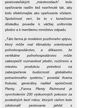
pestovateľských „miestnostiach“ bolo
opeľovanie rastlín tiež navrhnuté tak, aby
bolo efektívnejšie ako opeľovanie včelami.
Spoločnosť verí, že to v konečnom
dôsledku povedie k väčšej uniformite
plodov a k menšiemu množstvu odpadu.
„Táto farma je modelom pozitívneho vplyvu,
ktorý môže mať klimaticky orientované
poľnohospodárstvo, a dôkazom, že
vertikálne poľnohospodárstvo môže
zabezpečiť rozmanitosť plodín, rozšírenú a
miestnu produkciu potrebnú na
zabezpečenie budúcnosti globálneho
potravinového systému,“
povedal Arama
Kukutai, generálny riaditeľ spoločnosti
Plenty.
„Farma Plenty Richmond je
vyvrcholením 200 výskumných pokusov za
posledných šesť rokov, ktorých cieľom bolo
zdokonaliť pestovanie jahôd s