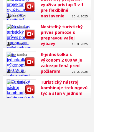
využíva prístup 3 v 1
pre flexibilné
nastavenie
PRE ĽUDÍ
16. 4. 2025
Nositeľný turistický
Roman Mališka
príves pomôže s
prepravou vašej
výbavy
PRE ĽUDÍ
10. 3. 2025
E-jednokolka s
Roman Mališka
výkonom 2 000 W je
zabezpečená pred
požiarom
PRE ĽUDÍ
27. 2. 2025
Turistický nástroj
Roman Mališka
kombinuje trekingovú
tyč a stan v jednom
PRE ĽUDÍ
24. 2. 2025
Farebný e-
Roman Mališka
atramentový rám
aktualizuje obraz
jedným dotykom
PRE ĽUDÍ
6. 2. 2025