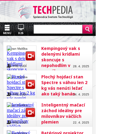
Kempingový vak s
Roman Mališka
delenými krídlami
skoncuje s
nepohodlím v
PRE ĽUDÍ
28. 4. 2025
spacáku
Plochý hojdací stan
Roman Mališka
Spectre s váhou len 2
kg vás nenúti ležať
ako taký banán
PRE ĽUDÍ
24. 4. 2025
Inteligentný mačací
Roman Mališka
záchod ideálny pre
milovníkov väčších
plemien
PRE ĽUDÍ
22. 4. 2025
Batériový projektor
Roman Mališka