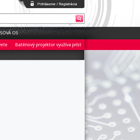
SOVÁ OS
Batériový projektor využíva prístup 3 v 1 pre flexibilné nastavenie