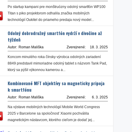
Po startup kampani pre monštruózny odolný smartfón WP100
Titan s piko projektorom odhalila značka mobilných
technológií Oukitel do priameho predaja nový model...
Odolný dobrodružný smartfón vydrží v divočine až
týždeň
Autor:
Roman Mališka
Zverejnené:
18. 3. 2025
Koncom minulého roka čínsky výrobca odolných zariadení
8849 predstavil mimoriadne odolný tablet s názvom Tank Pad,
ktorý sa pýšil výkonnou kamerou a...
Kombinované MFT objektívy sa magneticky pripoja
k smartfónu
Autor:
Roman Mališka
Zverejnené:
6. 3. 2025
Na výstave mobilných technológií Mobile World Congress
2025 v Barcelone sa spoločnosť Xiaomi pochválila
magnetickým nástavcom, ktorého cieľom je dodať jej...