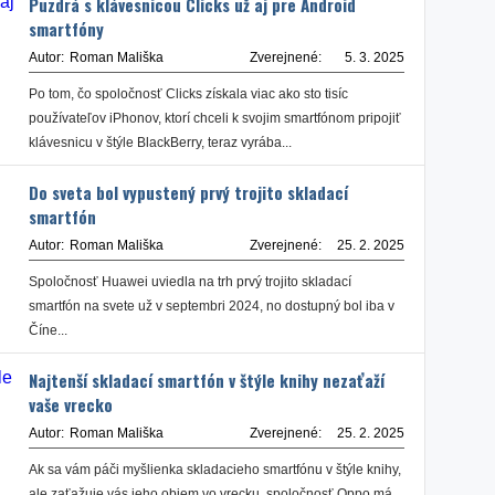
Puzdrá s klávesnicou Clicks už aj pre Android
smartfóny
Autor:
Roman Mališka
Zverejnené:
5. 3. 2025
Po tom, čo spoločnosť Clicks získala viac ako sto tisíc
používateľov iPhonov, ktorí chceli k svojim smartfónom pripojiť
klávesnicu v štýle BlackBerry, teraz vyrába...
Do sveta bol vypustený prvý trojito skladací
smartfón
Autor:
Roman Mališka
Zverejnené:
25. 2. 2025
Spoločnosť Huawei uviedla na trh prvý trojito skladací
smartfón na svete už v septembri 2024, no dostupný bol iba v
Číne...
Najtenší skladací smartfón v štýle knihy nezaťaží
vaše vrecko
Autor:
Roman Mališka
Zverejnené:
25. 2. 2025
Ak sa vám páči myšlienka skladacieho smartfónu v štýle knihy,
ale zaťažuje vás jeho objem vo vrecku, spoločnosť Oppo má