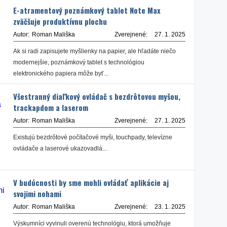
E-atramentový poznámkový tablet Note Max
zväčšuje produktívnu plochu
Autor:
Roman Mališka
Zverejnené:
27. 1. 2025
Ak si radi zapisujete myšlienky na papier, ale hľadáte niečo
modernejšie, poznámkový tablet s technológiou
elektronického papiera môže byť...
Všestranný diaľkový ovládač s bezdrôtovou myšou,
trackapdom a laserom
Autor:
Roman Mališka
Zverejnené:
27. 1. 2025
Existujú bezdrôtové počítačové myši, touchpady, televízne
ovládače a laserové ukazovadlá...
V budúcnosti by sme mohli ovládať aplikácie aj
svojimi nohami
Autor:
Roman Mališka
Zverejnené:
23. 1. 2025
Výskumníci vyvinuli overenú technológiu, ktorá umožňuje