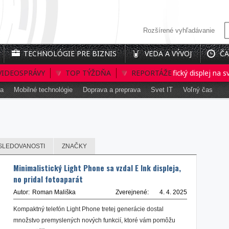
Rozšírené vyhľadávanie
TECHNOLÓGIE PRE BIZNIS
VEDA A VÝVOJ
ČA
VIDEOSPRÁVY
Prvý interaktívny 3D holografický displej na svete
TOP TÝŽDŇA
REPORTÁŽE
ka
Mobilné technológie
Doprava a preprava
Svet IT
Voľný čas
SLEDOVANOSTI
ZNAČKY
Minimalistický Light Phone sa vzdal E Ink displeja,
no pridal fotoaparát
Autor:
Roman Mališka
Zverejnené:
4. 4. 2025
Kompaktný telefón Light Phone tretej generácie dostal
množstvo premyslených nových funkcií, ktoré vám pomôžu