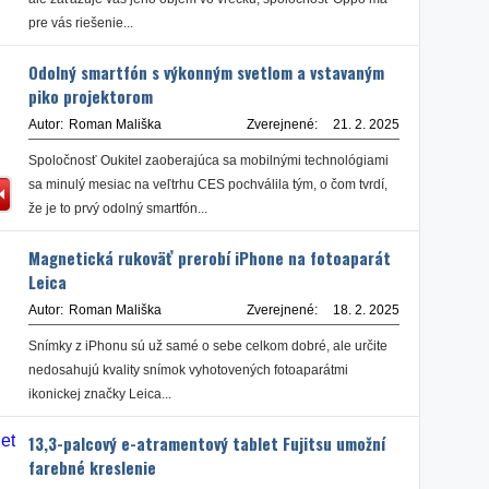
pre vás riešenie...
Odolný smartfón s výkonným svetlom a vstavaným
piko projektorom
Autor:
Roman Mališka
Zverejnené:
21. 2. 2025
Spoločnosť Oukitel zaoberajúca sa mobilnými technológiami
sa minulý mesiac na veľtrhu CES pochválila tým, o čom tvrdí,
že je to prvý odolný smartfón...
Magnetická rukoväť prerobí iPhone na fotoaparát
Leica
Autor:
Roman Mališka
Zverejnené:
18. 2. 2025
Snímky z iPhonu sú už samé o sebe celkom dobré, ale určite
nedosahujú kvality snímok vyhotovených fotoaparátmi
ikonickej značky Leica...
13,3-palcový e-atramentový tablet Fujitsu umožní
farebné kreslenie