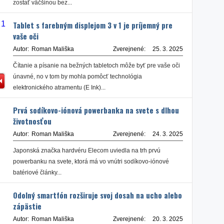
zostať väčšinou bez...
Tablet s farebným displejom 3 v 1 je príjemný pre
vaše oči
Autor:
Roman Mališka
Zverejnené:
25. 3. 2025
Čítanie a písanie na bežných tabletoch môže byť pre vaše oči
únavné, no v tom by mohla pomôcť technológia
elektronického atramentu (E Ink)...
Prvá sodíkovo-iónová powerbanka na svete s dlhou
životnosťou
Autor:
Roman Mališka
Zverejnené:
24. 3. 2025
Japonská značka hardvéru Elecom uviedla na trh prvú
powerbanku na svete, ktorá má vo vnútri sodíkovo-iónové
batériové články...
Odolný smartfón rozširuje svoj dosah na ucho alebo
zápästie
Autor:
Roman Mališka
Zverejnené:
20. 3. 2025