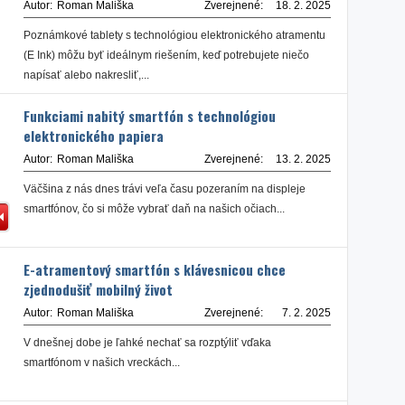
Autor:
Roman Mališka
Zverejnené:
18. 2. 2025
Poznámkové tablety s technológiou elektronického atramentu
(E Ink) môžu byť ideálnym riešením, keď potrebujete niečo
napísať alebo nakresliť,...
Funkciami nabitý smartfón s technológiou
elektronického papiera
Autor:
Roman Mališka
Zverejnené:
13. 2. 2025
Väčšina z nás dnes trávi veľa času pozeraním na displeje
smartfónov, čo si môže vybrať daň na našich očiach...
E-atramentový smartfón s klávesnicou chce
zjednodušiť mobilný život
Autor:
Roman Mališka
Zverejnené:
7. 2. 2025
V dnešnej dobe je ľahké nechať sa rozptýliť vďaka
smartfónom v našich vreckách...