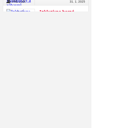
PRE ĽUDÍ
31. 1. 2025
Inkluzívna herná
Roman Mališka
platforma chráni
cyklistov pred
zaostávaním
PRE ĽUDÍ
29. 1. 2025
Systém ShredShox
Roman Mališka
pridáva vzduchové
odpruženie do
zjazdových lyží
PRE ĽUDÍ
7. 1. 2025
Magnetické lyžiarske
Roman Mališka
palice sa lepia k sebe,
aby sa lepšie
prenášali
PRE ĽUDÍ
7. 1. 2025
Domáca posilňovňa
Roman Mališka
Aeke K1 sa chváli
trénerom s umelou
inteligenciou
PRE ĽUDÍ
27. 12. 2024
Inteligentný osobný
Roman Mališka
bežecký tréner skrytý