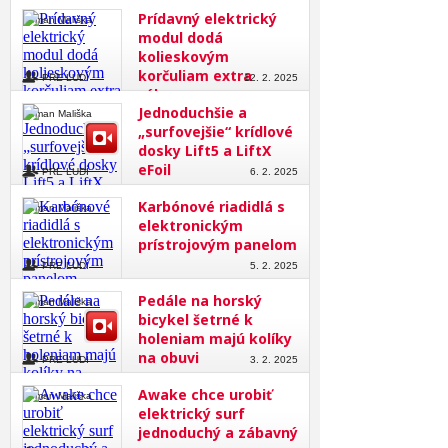
Prídavný elektrický
Roman Mališka
modul dodá
kolieskovým
korčuliam extra
PRE ĽUDÍ
12. 2. 2025
výkon
Jednoduchšie a
Roman Mališka
„surfovejšie“ krídlové
dosky Lift5 a LiftX
eFoil
PRE ĽUDÍ
6. 2. 2025
Karbónové riadidlá s
Roman Mališka
elektronickým
prístrojovým panelom
PRE ĽUDÍ
5. 2. 2025
Pedále na horský
Roman Mališka
bicykel šetrné k
holeniam majú kolíky
na obuvi
PRE ĽUDÍ
3. 2. 2025
Awake chce urobiť
Roman Mališka
elektrický surf
jednoduchý a zábavný