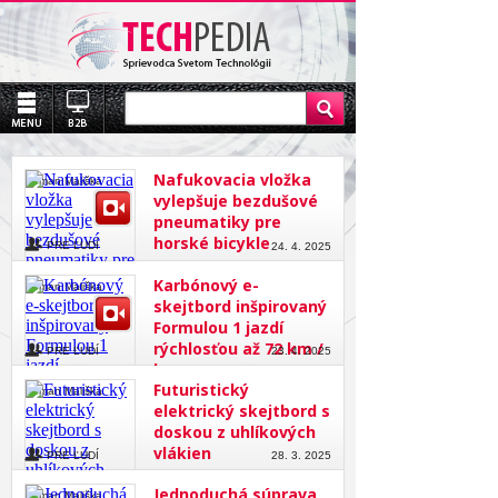
Nafukovacia vložka
Roman Mališka
vylepšuje bezdušové
pneumatiky pre
horské bicykle
PRE ĽUDÍ
24. 4. 2025
Karbónový e-
Roman Mališka
skejtbord inšpirovaný
Formulou 1 jazdí
rýchlosťou až 72 km /
PRE ĽUDÍ
23. 4. 2025
h
Futuristický
Roman Mališka
elektrický skejtbord s
doskou z uhlíkových
vlákien
PRE ĽUDÍ
28. 3. 2025
Jednoduchá súprava
Roman Mališka