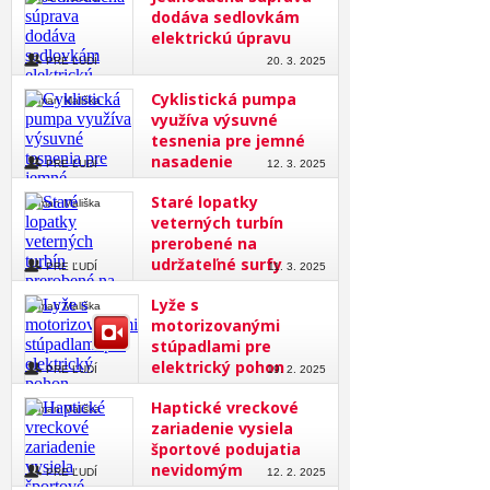
dodáva sedlovkám
elektrickú úpravu
PRE ĽUDÍ
20. 3. 2025
Cyklistická pumpa
Roman Mališka
využíva výsuvné
tesnenia pre jemné
nasadenie
PRE ĽUDÍ
12. 3. 2025
Staré lopatky
Roman Mališka
veterných turbín
prerobené na
udržateľné surfy
PRE ĽUDÍ
11. 3. 2025
Lyže s
Roman Mališka
motorizovanými
stúpadlami pre
elektrický pohon
PRE ĽUDÍ
19. 2. 2025
Haptické vreckové
Roman Mališka
zariadenie vysiela
športové podujatia
nevidomým
PRE ĽUDÍ
12. 2. 2025