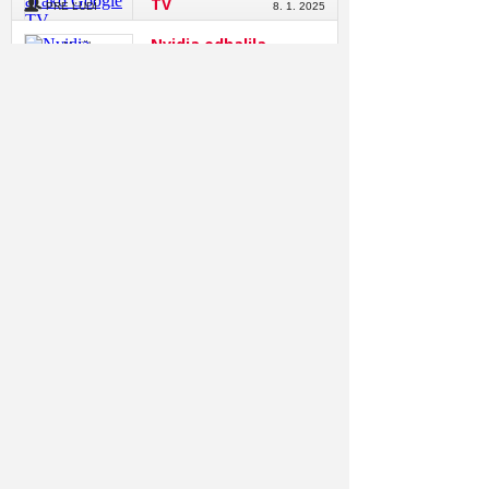
TV
PRE ĽUDÍ
8. 1. 2025
Nvidia odhalila
Roman Mališka
grafiky novej
generácie RTX 5090 a
RTX 5080
PRE ĽUDÍ
8. 1. 2025
Prvý 6K monitor, ktorý
Roman Mališka
sa chváli podporou
Thunderbolt 5
PRE ĽUDÍ
8. 1. 2025
Šifrovaný SSD disk s
Roman Mališka
dotykovým displejom
a funkciou Apple Find
My
PRE ĽUDÍ
19. 12. 2024
EgoTouch vloží
Roman Mališka
používateľom VR do
dlane dotykové
rozhrania
PRE ĽUDÍ
19. 11. 2024
Bezdrôtový dátový
Roman Mališka
záznam sa blíži k