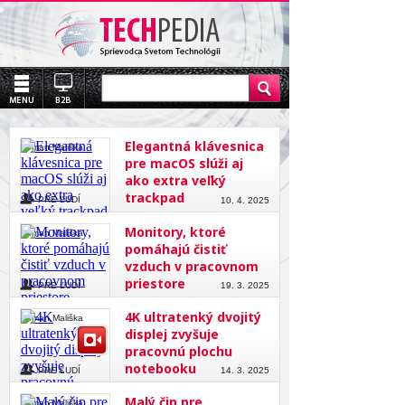
Elegantná klávesnica
Roman Mališka
pre macOS slúži aj
ako extra veľký
trackpad
PRE ĽUDÍ
10. 4. 2025
Monitory, ktoré
Roman Mališka
pomáhajú čistiť
vzduch v pracovnom
priestore
PRE ĽUDÍ
19. 3. 2025
4K ultratenký dvojitý
Roman Mališka
displej zvyšuje
pracovnú plochu
notebooku
PRE ĽUDÍ
14. 3. 2025
Malý čip pre
Roman Mališka