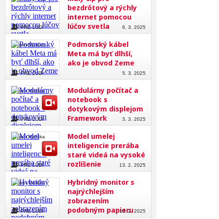
bezdrôtový a rýchly
internet pomocou
lúčov svetla
PRE ĽUDÍ
6. 3. 2025
Podmorský kábel
Roman Mališka
Meta má byť dlhší,
ako je obvod Zeme
PRE ĽUDÍ
5. 3. 2025
Modulárny počítač a
Roman Mališka
notebook s
dotykovým displejom
Framework
PRE ĽUDÍ
3. 3. 2025
Model umelej
Roman Mališka
inteligencie prerába
staré videá na vysoké
rozlíšenie
PRE ĽUDÍ
13. 2. 2025
Hybridný monitor s
Roman Mališka
najrýchlejším
zobrazením
podobným papieru
PRE ĽUDÍ
10. 2. 2025