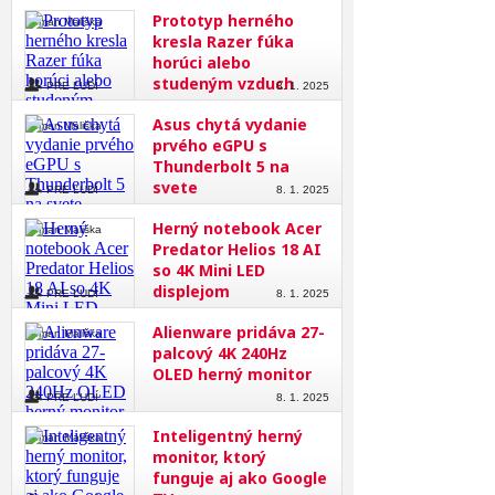
Prototyp herného
Roman Mališka
kresla Razer fúka
horúci alebo
studeným vzduch
PRE ĽUDÍ
8. 1. 2025
Asus chytá vydanie
Roman Mališka
prvého eGPU s
Thunderbolt 5 na
svete
PRE ĽUDÍ
8. 1. 2025
Herný notebook Acer
Roman Mališka
Predator Helios 18 AI
so 4K Mini LED
displejom
PRE ĽUDÍ
8. 1. 2025
Alienware pridáva 27-
Roman Mališka
palcový 4K 240Hz
OLED herný monitor
PRE ĽUDÍ
8. 1. 2025
Inteligentný herný
Roman Mališka
monitor, ktorý
funguje aj ako Google