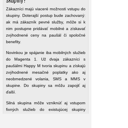
Zákazníci majú viaceré možnosti vstupu do
skupiny. Doterajší postup bude zachovaný:
ak má zákazník pevné služby, môže si k
nim postupne pridávať mobilné a získavať
zvýhodnené ceny na paušál či spoločné
benefity.
Novinkou je spájanie iba mobilných služieb
do Magenta 1. Už dvaja zákazníci s
paušálmi Happy M tvoria skupinu a získajú
zvýhodnené mesačné poplatky ako aj
neobmedzené volania, SMS a MMS v
skupine. Do skupiny sa môžu zapojiť aj
ďalší.
Silná skupina môže vzniknúť aj vstupom
fixných služieb do existujúcej skupiny
mobilných paušálov – vtedy zákazníci
získajú aj ďalšie benefity ako Pôjde.to