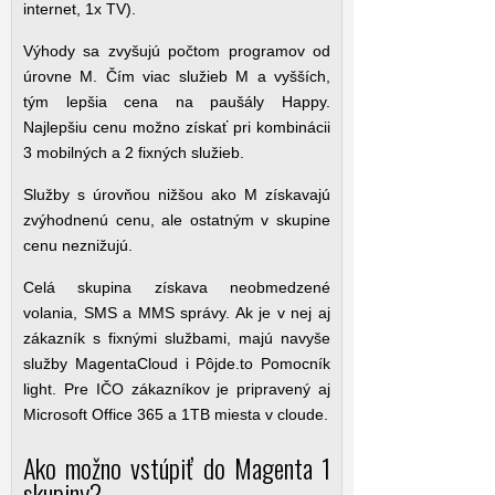
internet, 1x TV).
Výhody sa zvyšujú počtom programov od
úrovne M. Čím viac služieb M a vyšších,
tým lepšia cena na paušály Happy.
Najlepšiu cenu možno získať pri kombinácii
3 mobilných a 2 fixných služieb.
Služby s úrovňou nižšou ako M získavajú
zvýhodnenú cenu, ale ostatným v skupine
cenu neznižujú.
Celá skupina získava neobmedzené
volania, SMS a MMS správy. Ak je v nej aj
zákazník s fixnými službami, majú navyše
služby MagentaCloud i Pôjde.to Pomocník
light. Pre IČO zákazníkov je pripravený aj
Microsoft Office 365 a 1TB miesta v cloude.
Ako možno vstúpiť do Magenta 1
skupiny?