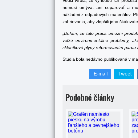
Vedci tvrdia, že výhodou ich procesu
nemusí umývať ani separovať a mož
nákladmi z odpadových materiálov. P
zahrievania, aby zlepšili jeho škálovat
„Dúfam, že táto práca umožní produkc
veľké environmentálne problémy, ak
skleníkové plyny reformovaním parou
Štúdia bola nedávno publikovaná v m
E-mail
Tweet
Podobné články