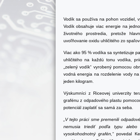
Vodík sa používa na pohon vozidiel, 
Vodík obsahuje viac energie na jednot
životného prostredia, pretože hlav
uvoľňovanie oxidu uhličitého zo spaľova
Viac ako 95 % vodíka sa syntetizuje 
uhličitého na každú tonu vodíka, pr
„zelený vodík“ vyrobený pomocou obno
vodná energia na rozdelenie vody na je
jeden kilogram.
Výskumníci z Riceovej univerzity te
grafénu z odpadového plastu pomocou 
potenciál zaplatiť sa samá za seba.
„V tejto práci sme premenili odpadov
nemusia triediť podľa typu aleb
vysokohodnotný grafén,“
povedal Kev