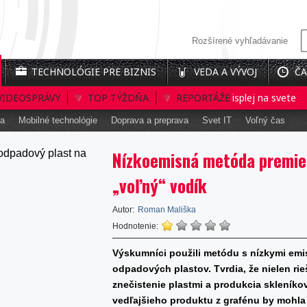
Rozšírené vyhľadávanie
TECHNOLÓGIE PRE BIZNIS
VEDA A VÝVOJ
ČA
VIDEOSPRÁVY
Prvý interaktívny 3D holografický displej na svete
TOP TÝŽDŇA
REPORTÁŽE
Ba
ka
Mobilné technológie
Doprava a preprava
Svet IT
Voľný čas
Nízkoemisná metóda premie
„voľný“ vodík
Autor:
Roman Mališka
Hodnotenie:
Výskumníci použili metódu s nízkymi emis
odpadových plastov. Tvrdia, že nielen ri
znečistenie plastmi a produkcia skleníko
vedľajšieho produktu z grafénu by mohl