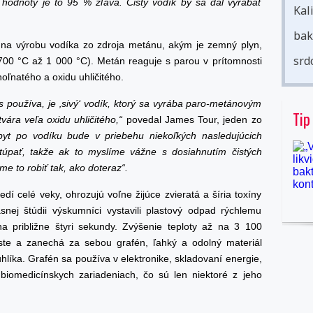
hodnoty je to 95 % zľava. Čistý vodík by sa dal vyrábať
Kal
bak
na výrobu vodíka zo zdroja metánu, akým je zemný plyn,
srd
 700 °C až 1 000 °C). Metán reaguje s parou v prítomnosti
hoľnatého a oxidu uhličitého.
 používa, je ‚sivý‘ vodík, ktorý sa vyrába paro-metánovým
Tip
vára veľa oxidu uhličitého,“
povedal James Tour, jeden zo
pyt po vodíku bude v priebehu niekoľkých nasledujúcich
túpať, takže ak to myslíme vážne s dosiahnutím čistých
e to robiť tak, ako doteraz“.
í celé veky, ohrozujú voľne žijúce zvieratá a šíria toxíny
nej štúdii výskumníci vystavili plastový odpad rýchlemu
 približne štyri sekundy. Zvýšenie teploty až na 3 100
aste a zanechá za sebou grafén, ľahký a odolný materiál
uhlíka. Grafén sa používa v elektronike, skladovaní energie,
biomedicínskych zariadeniach, čo sú len niektoré z jeho