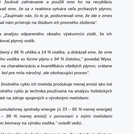
é Joulové zahrievanie a použili sme ho na recykláciu
ali sme, že sa z reaktora vytvára veľa prchavých plynov,
s.
„Zaujímalo nás, čo to je, podozrievali sme, že ide o zmes
li nám prístroje na štúdium ich presného zloženia“.
 analýzu odpareného obsahu výskumníci zistili, že ich
koval plynný vodík.
robený z 86 % uhlíka a 14 % vodíka, a dokázali sme, že sme
ho vodíka vo forme plynu s 94 % čistotou,“
povedal Wyss.
na charakterizáciu a kvantifikáciu všetkých plynov, vrátane
 bol pre mňa náročný, ale obohacujúci proces“.
 životného cyklu ich metóda produkuje menej emisií ako iné
tného cyklu je technika používaná na analýzu holistických
iek na zdroje spojených s výrobnými metódami.
kumulatívnej spotreby energie (o 33 – 95 % menej energie)
5 – 89 % menej emisií) v porovnaní s inými metódami
bo biomasy na výrobu vodíka,“
uviedli vedci. .