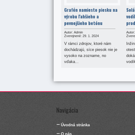
Grafén namiesto piesku na
Solá
výrobu ľahšieho a
vodí
pevnejšieho betónu
pro
Autor:
Admin
Autor:
Zverejnené:
29. 1. 2024
Zvere
V rámci zdrojov, ktoré nám
Inžin
dochádzajú, síce piesok nie je
otest
vysoko na zozname, no
doká
vďaka...
vodík
Navigácia
Úvodná stránka
O nás