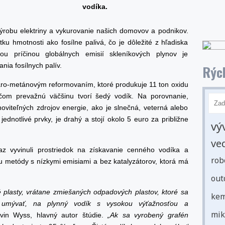
vodíka.
výrobu elektriny a vykurovanie našich domovov a podnikov.
ku hmotnosti ako fosílne palivá, čo je dôležité z hľadiska
nou príčinou globálnych emisií skleníkových plynov je
nia fosílnych palív.
Rých
paro-metánovým reformovaním, ktoré produkuje 11 ton oxidu
ičom prevažnú väčšinu tvorí šedý vodík. Na porovnanie,
viteľných zdrojov energie, ako je slnečná, veterná alebo
dnotlivé prvky, je drahý a stojí okolo 5 euro za približne
vý
ve
raz vyvinuli prostriedok na získavanie cenného vodíka a
rob
metódy s nízkymi emisiami a bez katalyzátorov, ktorá má
out
é plasty, vrátane zmiešaných odpadových plastov, ktoré sa
kem
o umývať, na plynný vodík s vysokou výťažnosťou a
mik
in Wyss, hlavný autor štúdie.
„Ak sa vyrobený grafén