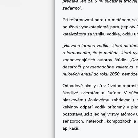
predáva len za 5 % súčasnej trhovej 
zadarmo“.
Pri reformovaní parou a metánom sa 
používa vysokoteplotná para (teploty
katalyzátora za vzniku vodíka, oxidu u
„Hlavnou formou vodíka, ktorá sa dnes
reformovaním, čo je metóda, ktorá vyt
zodpovedajúcich autorov štúdie.
„Do
desaťročí pravdepodobne raketovo s
nulových emisií do roku 2050, nemôžem
Odpadové plasty sú v životnom prostred
škodlivé zvieratám aj ľuďom. V súčas
bleskovému Joulovému zahrievaniu na
kelvinov odparí vodík prítomný v pl
pozostávajúci z jedinej vrstvy atómov 
senzoroch, náteroch, kompozitoch a 
aplikácií.