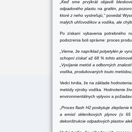
„Keď sme prvýkrát objavili bleskov
odpadového plastu na grafén, pozorov
ktoré z neho vystreľujú,“
povedal Wys
malých uhľovodíkov a vodíka, ale chýba
Po získaní vybavenia potrebného na
podozrenia boli správne: proces produ
„Vieme, že napríklad polyetylén je vy
schopní získať až 68 % tohto atómové
„Vyvíjanie metód a odborných znalostí 
vodíka, produkovaných touto metódou,
Vedci tvrdia, že na základe hodnotenia
metódy výroby vodíka. Hodnotenie živo
environmentálnych vplyvov a požiadav
„Proces flash H2 poskytuje zlepšenie 
a emisií skleníkových plynov (o 6
dekonštrukcie odpadových plastov ale