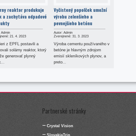
rny reaktor produkuje
Vyčistený popolček umožní
k a zachytáva odpadové
výrobu zelenšieho a
dukty
pevnejšieho betónu
Admin
Autor:
Admin
jnené:
21. 4. 2023
Zverejnené:
31. 3. 2023
ieri z EPFL postavili a
Výroba cementu používaného v
ovali solárny reaktor, ktorý
betóne je hlavným zdrojom
že generovať plynný
emisií skleníkových plynov, a
...
preto...
Partnerské stránky
Crystal Vision
SlovakiaTrip