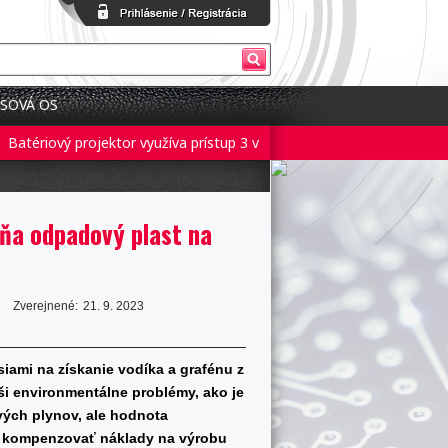
SOVÁ OS
tériový projektor využíva prístup 3 v 1 pre flexibilné nastavenie
Ba
ňa odpadový plast na
Zverejnené:
21. 9. 2023
iami na získanie vodíka a grafénu z
eši environmentálne problémy, ako je
vých plynov, ale hodnota
a kompenzovať náklady na výrobu