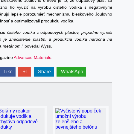
 bleskového Joulovho ohrevu je to, že odpadový plast sa
no ho využiť na výrobu čistého vodíka s negatívnymi
lánujú lepšie porozumieť mechanizmu bleskového Joulovho
eľnosť a optimalizovali produkciu vodíka.
iu čistého vodíka z odpadových plastov, prípadne vyrieši
o je znečistenie plastmi a produkcia vodíka náročná na
 a metánom,“
povedal Wyss.
agazíne
Advanced Materials
.
Like
+1
Share
WhatsApp