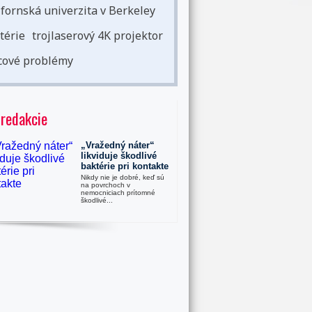
ifornská univerzita v Berkeley
térie
trojlaserový 4K projektor
cové problémy
 redakcie
„Vražedný náter“
likviduje škodlivé
baktérie pri kontakte
Nikdy nie je dobré, keď sú
na povrchoch v
nemocniciach prítomné
škodlivé...