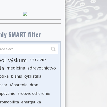
ly SMART filter
voj
výskum
zdravie
da
medicína
zdravotníctvo
otika
biznis
cyklistika
door
táborenie
drón
povanie
srdcové ochorenie
romobilita
energetika