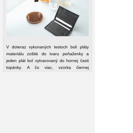
V doteraz vykonaných testoch boli pláty
materiálu zošité do tvaru peňaženky a
jeden plát bol vytvarovaný do hornej časti
topánky. A čo viac, vzorka čiernej
bakteriálnej celulózy si zachovala svoje
sfarbenie aj po tom, čo sa nosila ako
„aktívna ukážka“ počas 42 mesiacov.
Vedci teraz skúmajú metódy, ako prinútiť
baktérie produkovať pigmenty iných farieb.
V skutočnosti už vytvorili iný kmeň baktérií,
ktorý produkuje farebné pigmenty, keď je
vystavený modrému svetlu. Vďaka tomu je