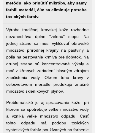
metódu, ako prinútiť mikróby, aby samy
farbili materiál, čím sa eliminuje potreba
toxických farbív.
Výroba tradičnej kravskej kože rozhodne
nezanecháva úplne "zelenú" stopu. Na
jednej strane sa musí vyklčovať obrovské
množstvo prírodnej krajiny na pastviny a
polia na pestovanie krmiva pre dobytok. Na
druhej strane sú koncentrované výkaly a
moč z kŕmnych zariadení hlavným zdrojom
znečistenia vody. Okrem toho kravy v
celosvetovom meradle produkujú značné
množstvo skleníkových plynov.
Problematické je aj spracovanie kože, pri
ktorom sa spotrebuje veľké množstvo vody
a vzniká veľké množstvo odpadu. Časť
tohto odpadu má podobu toxických
syntetických farbív používaných na farbenie