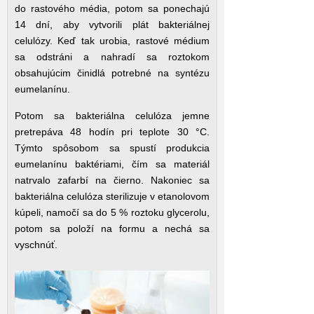
do rastového média, potom sa ponechajú
14 dní, aby vytvorili plát bakteriálnej
celulózy. Keď tak urobia, rastové médium
sa odstráni a nahradí sa roztokom
obsahujúcim činidlá potrebné na syntézu
eumelanínu.
Potom sa bakteriálna celulóza jemne
pretrepáva 48 hodín pri teplote 30 °C.
Týmto spôsobom sa spustí produkcia
eumelanínu baktériami, čím sa materiál
natrvalo zafarbí na čierno. Nakoniec sa
bakteriálna celulóza sterilizuje v etanolovom
kúpeli, namočí sa do 5 % roztoku glycerolu,
potom sa položí na formu a nechá sa
vyschnúť.