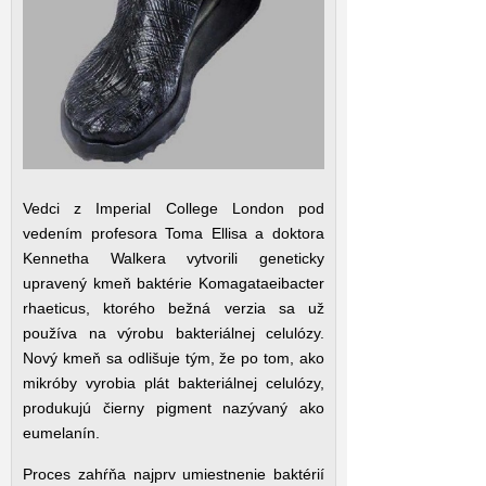
Vedci z Imperial College London pod
vedením profesora Toma Ellisa a doktora
Kennetha Walkera vytvorili geneticky
upravený kmeň baktérie Komagataeibacter
rhaeticus, ktorého bežná verzia sa už
používa na výrobu bakteriálnej celulózy.
Nový kmeň sa odlišuje tým, že po tom, ako
mikróby vyrobia plát bakteriálnej celulózy,
produkujú čierny pigment nazývaný ako
eumelanín.
Proces zahŕňa najprv umiestnenie baktérií