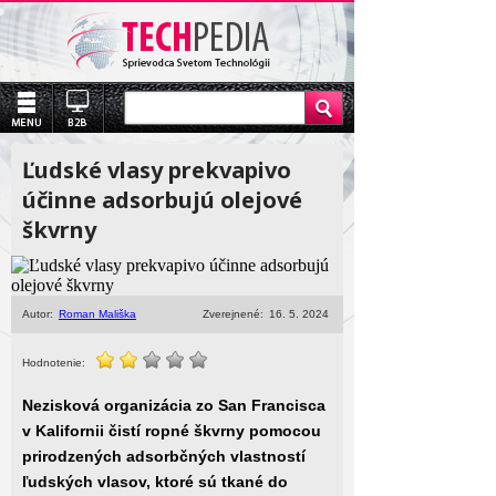
Ľudské vlasy prekvapivo
účinne adsorbujú olejové
škvrny
Autor:
Roman Mališka
Zverejnené:
16. 5. 2024
Hodnotenie:
Nezisková organizácia zo San Francisca
v Kalifornii čistí ropné škvrny pomocou
prirodzených adsorbčných vlastností
ľudských vlasov, ktoré sú tkané do