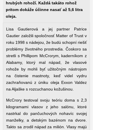
hrubých rohoží. Každá takáto rohož
pritom dokáže účinne nasať až 5,6 litra
oleja.
Lisa Gautierová a jej partner Patrice
Gautier založili spoločnosť Matter of Trust v
roku 1998 s nádejou, že budú schopní riešiť
problémy životného prostredia. Čoskoro sa
stretli s Phillipom McCrorym, kaderníkom z
Alabamy, ktorý mal nápad, že vlasové
rohože by mohli byť užitočným nástrojom
na čistenie mastnoty, keď videl vydru
zachraňovanú z úniku oleja Exxon Valdez
na Aljaške s rozcuchanou kožušinou.
McCrory testoval svoju teóriu doma s 2,3
kilogramami vlasov z jeho salónu, ktoré
nastrkal do pančuchových nohavíc svojej
manželky, a detským bazénom na dvore.
Takto sa zrodil nápad za milión. Vlasy majú