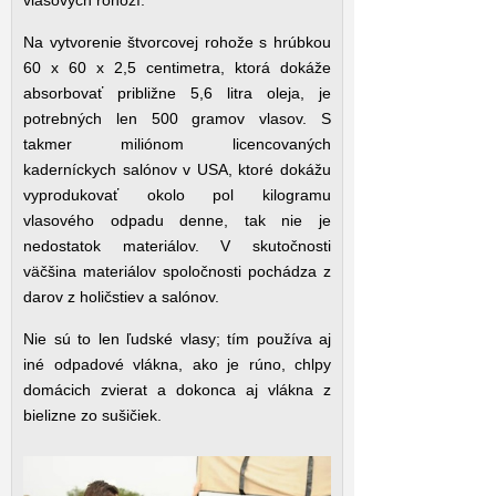
vlasových rohoží.
Na vytvorenie štvorcovej rohože s hrúbkou
60 x 60 x 2,5 centimetra, ktorá dokáže
absorbovať približne 5,6 litra oleja, je
potrebných len 500 gramov vlasov. S
takmer miliónom licencovaných
kaderníckych salónov v USA, ktoré dokážu
vyprodukovať okolo pol kilogramu
vlasového odpadu denne, tak nie je
nedostatok materiálov. V skutočnosti
väčšina materiálov spoločnosti pochádza z
darov z holičstiev a salónov.
Nie sú to len ľudské vlasy; tím používa aj
iné odpadové vlákna, ako je rúno, chlpy
domácich zvierat a dokonca aj vlákna z
bielizne zo sušičiek.