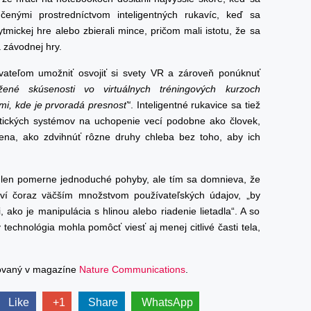
ručenými prostredníctvom inteligentných rukavíc, keď sa
ytmickej hre alebo zbierali mince, pričom mali istotu, že sa
a závodnej hry.
vateľom umožniť osvojiť si svety VR a zároveň ponúknuť
žené skúsenosti vo virtuálnych tréningových kurzoch
tmi, kde je prvoradá presnosť“
. Inteligentné rukavice sa tiež
otických systémov na uchopenie vecí podobne ako človek,
ena, ako zdvihnúť rôzne druhy chleba bez toho, aby ich
 len pomerne jednoduché pohyby, ale tím sa domnieva, že
živí čoraz väčším množstvom používateľských údajov, „by
ako je manipulácia s hlinou alebo riadenie lietadla“. A so
technológia mohla pomôcť viesť aj menej citlivé časti tela,
kovaný v magazíne
Nature Communications
.
Like
+1
Share
WhatsApp