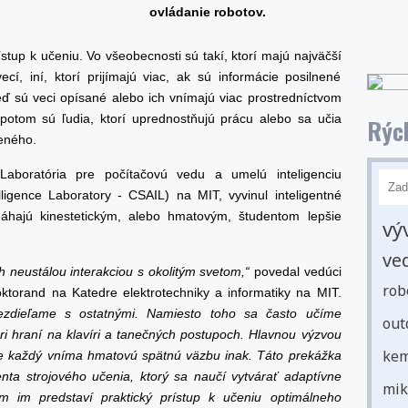
ovládanie robotov.
stup k učeniu. Vo všeobecnosti sú takí, ktorí majú najväčší
cí, iní, ktorí prijímajú viac, ak sú informácie posilnené
eď sú veci opísané alebo ich vnímajú viac prostredníctvom
potom sú ľudia, ktorí uprednostňujú prácu alebo sa učia
Rých
eného.
aboratória pre počítačovú vedu a umelú inteligenciu
lligence Laboratory - CSAIL) na MIT, vyvinul inteligentné
máhajú kinestetickým, alebo hmatovým, študentom lepšie
vý
ve
oh neustálou interakciou s okolitým svetom,“
povedal vedúci
rob
oktorand na Katedre elektrotechniky a informatiky na MIT.
 nezdieľame s ostatnými. Namiesto toho sa často učíme
out
ri hraní na klavíri a tanečných postupoch. Hlavnou výzvou
kem
 že každý vníma hmatovú spätnú väzbu inak. Táto prekážka
enta strojového učenia, ktorý sa naučí vytvárať adaptívne
mik
čím im predstaví praktický prístup k učeniu optimálneho