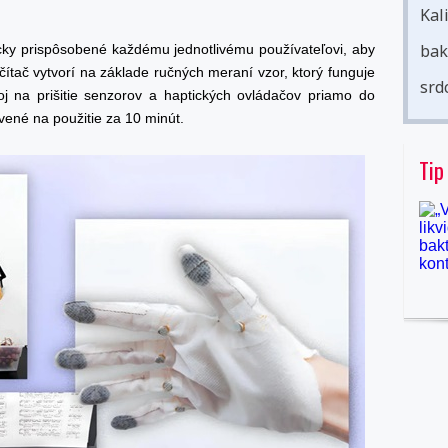
Kal
bak
icky prispôsobené každému jednotlivému používateľovi, aby
čítač vytvorí na základe ručných meraní vzor, ktorý funguje
srd
roj na prišitie senzorov a haptických ovládačov priamo do
vené na použitie za 10 minút.
Tip