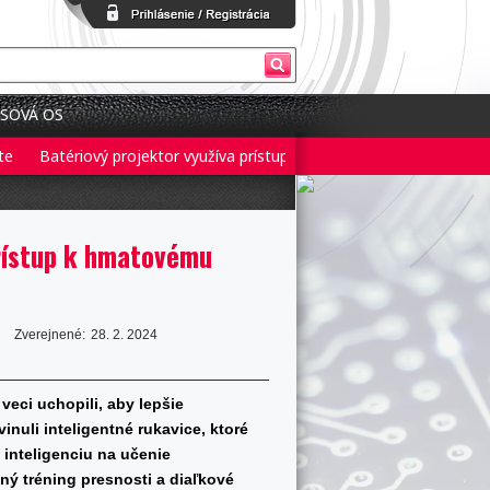
SOVÁ OS
Batériový projektor využíva prístup 3 v 1 pre flexibilné nastavenie
prístup k hmatovému
Zverejnené:
28. 2. 2024
veci uchopili, aby lepšie
nuli inteligentné rukavice, ktoré
inteligenciu na učenie
ný tréning presnosti a diaľkové