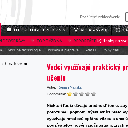
Rozšírené vyhľadávanie
TECHNOLÓGIE PRE BIZNIS
VEDA A VÝVOJ
ČA
VIDEOSPRÁVY
Prvý interaktívny 3D holografický displej na svete
TOP TÝŽDŇA
REPORTÁŽE
ka
Mobilné technológie
Doprava a preprava
Svet IT
Voľný čas
Vedci využívajú praktický 
učeniu
Autor:
Roman Mališka
Hodnotenie:
Niektorí ľudia dávajú prednosť tomu, aby 
porozumeli pojmom. Výskumníci preto vyvi
využívajú hmatovú spätnú väzbu a umelú 
používateľov novým zručnostiam, zrýchle