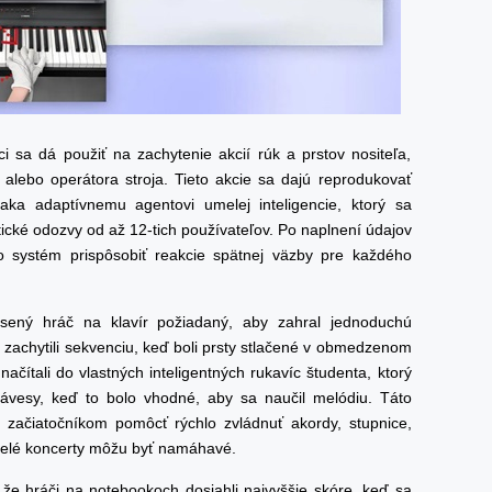
i sa dá použiť na zachytenie akcií rúk a prstov nositeľa,
 alebo operátora stroja. Tieto akcie sa dajú reprodukovať
aka adaptívnemu agentovi umelej inteligencie, ktorý sa
cké odozvy od až 12-tich používateľov. Po naplnení údajov
o systém prispôsobiť reakcie spätnej väzby pre každého
sený hráč na klavír požiadaný, aby zahral jednoduchú
ce zachytili sekvenciu, keď boli prsty stlačené v obmedzenom
ačítali do vlastných inteligentných rukavíc študenta, ktorý
 klávesy, keď to bolo vhodné, aby sa naučil melódiu. Táto
začiatočníkom pomôcť rýchlo zvládnuť akordy, stupnice,
celé koncerty môžu byť namáhavé.
, že hráči na notebookoch dosiahli najvyššie skóre, keď sa