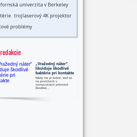
ifornská univerzita v Berkeley
térie
trojlaserový 4K projektor
cové problémy
 redakcie
„Vražedný náter“
likviduje škodlivé
baktérie pri kontakte
Nikdy nie je dobré, keď sú
na povrchoch v
nemocniciach prítomné
škodlivé...