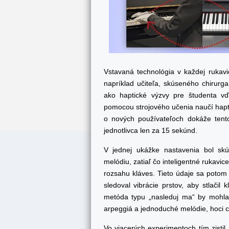
Vstavaná technológia v každej rukavic
napríklad učiteľa, skúseného chirurga
ako haptické výzvy pre študenta vď
pomocou strojového učenia naučí hapti
o nových používateľoch dokáže tent
jednotlivca len za 15 sekúnd.
V jednej ukážke nastavenia bol skú
melódiu, zatiaľ čo inteligentné rukavi
rozsahu kláves. Tieto údaje sa potom n
sledoval vibrácie prstov, aby stlačil
metóda typu „nasleduj ma“ by mohla 
arpeggiá a jednoduché melódie, hoci 
Vo viacerých experimentoch tím zistil