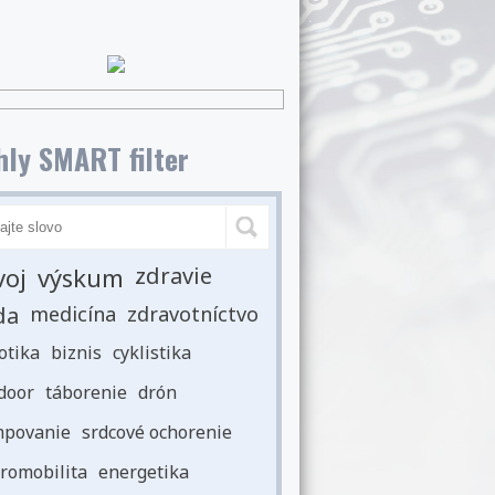
ly SMART filter
voj
výskum
zdravie
da
medicína
zdravotníctvo
otika
biznis
cyklistika
door
táborenie
drón
povanie
srdcové ochorenie
romobilita
energetika