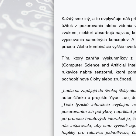
Každý sme iný, a to ovplyvňuje náš prí
úžitok z pozorovania alebo videnia ve
zvukom, niektorí absorbujú najviac, k
vypisovania samotných konceptov. A 
praxou. Alebo kombinácie vyššie uved
Tím, ktorý zahŕňa výskumníkov z L
(Computer Science and Artificial Inte
rukavice nabité senzormi, ktoré po
pochopiť nové úlohy alebo zručnosti.
„Ľudia sa zapájajú do širokej škály úl
autor článku o projekte Yiyue Luo, d
„Tieto fyzické interakcie zvyčajne
pozorovaním ich pohybov, napríklad p
pri prenose hmatových interakcií je,
nás inšpirovala, aby sme vyvinuli ag
haptiky pre rukavice jednotlivcov, 