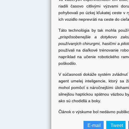
riadili časovo citlivými výzvami do
pohybovali po úzkej kľukatej ceste v r
ich vozidlo neprevráti na ceste do cieľ
Táto technológia by tak mohla použí
„prispôsobenejšie a dotykovo zalo
používaných chirurgmi, hasičmi a pilo
používali na diaľkové trénovanie rob
napríklad na učenie robotického ram
poškodilo.
V súčasnosti dokáže systém zvládnuť
agent umelej inteligencie, ktorý sa 
mohol pomôcť s náročnejšími úlohami, 
silnejšou haptickou spätnou väzbou by 
ako sú chodidlá a boky.
Článok o výskume bol nedávno publi
E-mail
Tweet