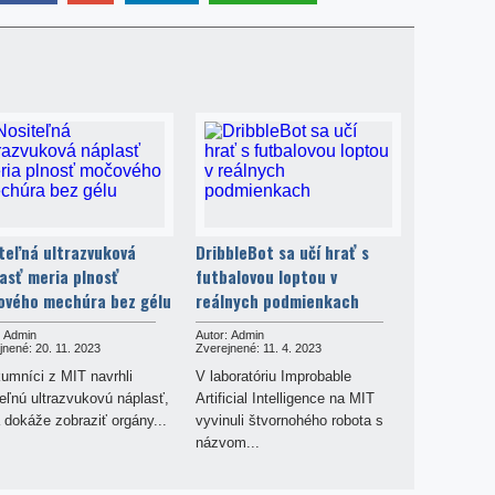
teľná ultrazvuková
DribbleBot sa učí hrať s
asť meria plnosť
futbalovou loptou v
vého mechúra bez gélu
reálnych podmienkach
Admin
Autor:
Admin
jnené:
20. 11. 2023
Zverejnené:
11. 4. 2023
umníci z MIT navrhli
V laboratóriu Improbable
eľnú ultrazvukovú náplasť,
Artificial Intelligence na MIT
 dokáže zobraziť orgány...
vyvinuli štvornohého robota s
názvom...