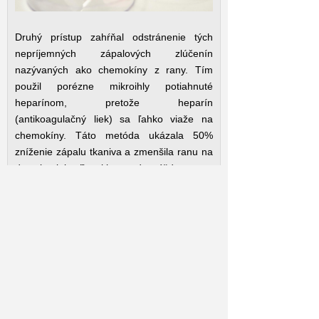
Druhý prístup zahŕňal odstránenie tých
nepríjemných zápalových zlúčenín
nazývaných ako chemokíny z rany. Tím
použil porézne mikroihly potiahnuté
heparínom, pretože heparín
(antikoagulačný liek) sa ľahko viaže na
chemokíny. Táto metóda ukázala 50%
zníženie zápalu tkaniva a zmenšila ranu na
desatinu jej veľkosti len za dva týždne.
Vyzbrojení týmito dvoma doplnkovými
technológiami teraz výskumníci plánujú
preskúmať, ako môžu použiť 3D tlač na
výrobu mikroihiel s rôznymi veľkosťami
pórov a pridať antibakteriálne vlastnosti na
prevenciu infekcií. Navyše pracujú aj na
mikroihlových náplastiach, ktoré sa hodia
na rôzne tvary rán.