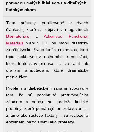
pomocou malých ihiel sotva viditeľných
ľudským okom.
Tieto prístupy, publikované v dvoch
článkoch, ktoré sa objavili v magazínoch
Biomaterials
a
Advanced Functional
Materials
vlani v júli, by mohli drasticky
zlepšiť kvalitu života ľudí s cukrovkou, ktorí
trpia niektorými z najhorších komplikácií,
ktoré tento stav prináša – a zabrániť tak
drahým amputáciám, ktoré dramaticky
menia život.
Problém s diabetickými ranami spočíva v
tom, že sú postihnuté pretrvávajúcim
zápalom a nehoja sa, pretože kritické
proteíny, ktoré pomáhajú pri zotavovaní –
známe ako rastové faktory – sú rozložené
enzýmami nazývanými ako proteázy.