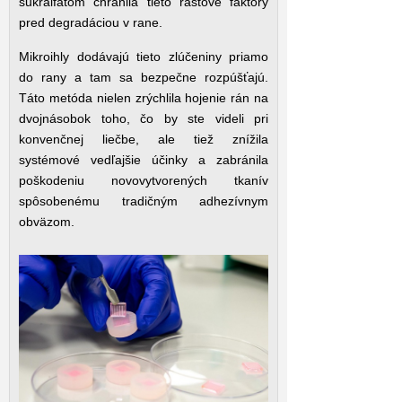
sukralfátom chránila tieto rastové faktory
pred degradáciou v rane.
Mikroihly dodávajú tieto zlúčeniny priamo
do rany a tam sa bezpečne rozpúšťajú.
Táto metóda nielen zrýchlila hojenie rán na
dvojnásobok toho, čo by ste videli pri
konvenčnej liečbe, ale tiež znížila
systémové vedľajšie účinky a zabránila
poškodeniu novovytvorených tkanív
spôsobenému tradičným adhezívnym
obväzom.