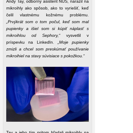
Andy Tay, odborný asistent NUS, narazil na
mikroihly ako spôsob, ako to vyriešiť, keď
čelil vlastnému kožnému problému.
„Prvýkrát som o tom počul, keď som mal
pupienky a išiel som si kúpiť náplasť s
mikroihlou od Sephory,“
vysvetlil v
príspevku na LinkedIn.
„Moje pupienky
zmizli a chcel som preskúmať používanie
mikroihiel na stavy súvisiace s pokožkou.“
Tay a jeho tím pritom hľadali mikroihly na