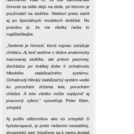
činnosti sa stále dejú na stole, pri ktorom je
používateľ na stoličke. Niektorí preto siahli
aj po špeciálnych modeloch stoličiek. No
pravdou je, že nie všetky riešia to
najdôležitejšie.
„Sedenie je činnosť, ktorá najviac zaťažuje
chrbticu. Aj keď sedíme v dobre anatomicky
tvarovanej stoličke, ale pritom pasívnej,
dochádza po krátkej dobe k ochabnutiu
hlbokého stabilizačného systému.
Ochabnutý hlboký stabilizačný systém vedie
ku poruchám držania tela, poruchám
chôdze. A toto všetko môže ovplyvniť aj
pracovný výkon,“
vysvetľuje Peter Klein,
ortopéd.
Aj podľa odborníkov ako sú ortopédi či
fyzioterapeuti, je preto riešením nestabilný,
dynamický sed. Intuitívne sa k nemu dostali