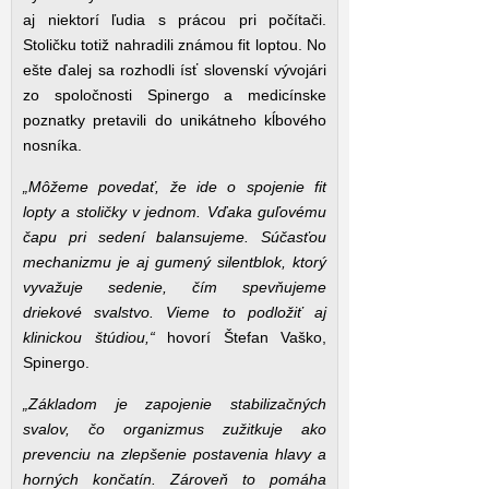
aj niektorí ľudia s prácou pri počítači.
Stoličku totiž nahradili známou fit loptou. No
ešte ďalej sa rozhodli ísť slovenskí vývojári
zo spoločnosti Spinergo a medicínske
poznatky pretavili do unikátneho kĺbového
nosníka.
„Môžeme povedať, že ide o spojenie fit
lopty a stoličky v jednom. Vďaka guľovému
čapu pri sedení balansujeme. Súčasťou
mechanizmu je aj gumený silentblok, ktorý
vyvažuje sedenie, čím spevňujeme
driekové svalstvo. Vieme to podložiť aj
klinickou štúdiou,“
hovorí Štefan Vaško,
Spinergo.
„Základom je zapojenie stabilizačných
svalov, čo organizmus zužitkuje ako
prevenciu na zlepšenie postavenia hlavy a
horných končatín. Zároveň to pomáha