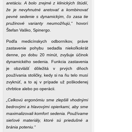
aretáciu. A bolo zrejmé z klinických štúdií,
že je nevyhnutné aretovať a kombinovať
pevné sedenie s dynamickým, čo zasa tie
pružinové varianty neumožňujú,“
hovorí
Štefan Vaško, Spinergo.
Podľa medicínskych odborníkov, práve
zastavenie pohybu sedadla niekoľkokrát
denne, po dobu 20 minút, zvyšuje účinok
dynamického sedenia. Funkcia zastavenia
je obzvlášť dôležitá v prvých dňoch
používania stoličky, kedy si na ňu telo musí
zvyknúť, a to aj v prípade už poškodenej
chrbtice alebo po operácii.
„Celkovú ergonómiu sme zlepšili vhodnými
bedrovými a hlavovými opierkami, aby sme
maximalizovali komfort sedenia. Používame
sieťové materiály, ktoré sú priedušné a
bránia poteniu.“