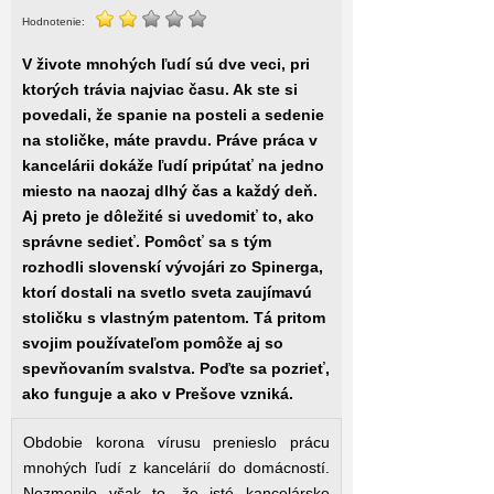
Hodnotenie:
V živote mnohých ľudí sú dve veci, pri
ktorých trávia najviac času. Ak ste si
povedali, že spanie na posteli a sedenie
na stoličke, máte pravdu. Práve práca v
kancelárii dokáže ľudí pripútať na jedno
miesto na naozaj dlhý čas a každý deň.
Aj preto je dôležité si uvedomiť to, ako
správne sedieť. Pomôcť sa s tým
rozhodli slovenskí vývojári zo Spinerga,
ktorí dostali na svetlo sveta zaujímavú
stoličku s vlastným patentom. Tá pritom
svojim používateľom pomôže aj so
spevňovaním svalstva. Poďte sa pozrieť,
ako funguje a ako v Prešove vzniká.
Obdobie korona vírusu prenieslo prácu
mnohých ľudí z kancelárií do domácností.
Nezmenilo však to, že isté kancelárske