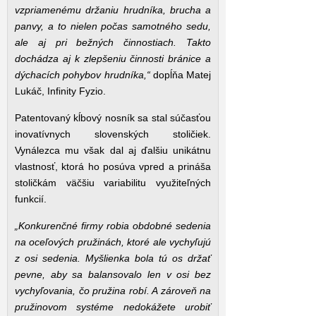
vzpriamenému držaniu hrudníka, brucha a
panvy, a to nielen počas samotného sedu,
ale aj pri bežných činnostiach. Takto
dochádza aj k zlepšeniu činnosti bránice a
dýchacích pohybov hrudníka,“
dopĺňa Matej
Lukáč, Infinity Fyzio.
Patentovaný kĺbový nosník sa stal súčasťou
inovatívnych slovenských stoličiek.
Vynálezca mu však dal aj ďalšiu unikátnu
vlastnosť, ktorá ho posúva vpred a prináša
stoličkám väčšiu variabilitu využiteľných
funkcií.
„Konkurenčné firmy robia obdobné sedenia
na oceľových pružinách, ktoré ale vychyľujú
z osi sedenia. Myšlienka bola tú os držať
pevne, aby sa balansovalo len v osi bez
vychyľovania, čo pružina robí. A zároveň na
pružinovom systéme nedokážete urobiť