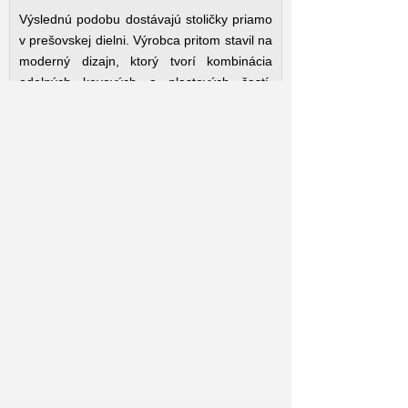
Výslednú podobu dostávajú stoličky priamo
v prešovskej dielni. Výrobca pritom stavil na
moderný dizajn, ktorý tvorí kombinácia
odolných kovových a plastových častí.
Nosnosť až 140 kilogramov podporuje aj
päť ramien s kolieskami pri väčšine
modelov. No samotný patentový čap sa
pritom dostal aj do stoličiek, ktoré
neskončia len v kancelárii.
„Okrem štandardných kancelárskych
modelov robíme aj špecializované modely.
Napríklad pre zdravotníctvo robíme model
Medical. Využívajú ho najmä
stomatológovia, ktorí pri práci sedia.
Rovnako robíme pre hudobníkov model
Music, najmä pre klávesistov, ktorí 5 - 6
hodín denne trénujú. A pre kozmetické
salóny robíme model Beauty, lebo