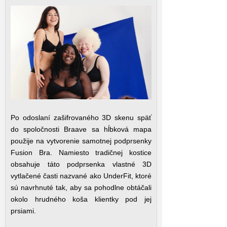
Po odoslaní zašifrovaného 3D skenu späť
do spoločnosti Braave sa hĺbková mapa
použije na vytvorenie samotnej podprsenky
Fusion Bra. Namiesto tradičnej kostice
obsahuje táto podprsenka vlastné 3D
vytlačené časti nazvané ako UnderFit, ktoré
sú navrhnuté tak, aby sa pohodlne obtáčali
okolo hrudného koša klientky pod jej
prsiami.