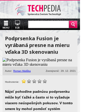
Podprsenka Fusion je
vyrábaná presne na mieru
vďaka 3D skenovaniu
Autor:
Roman Mališka
Zverejnené:
29. 12. 2021
Hodnotenie:
Nájsť pohodlne padnúcu podprsenku
môže byť ťažké a často si to vyžaduje
viacero neúspešných pokusov. V tomto
smere by mohol pomôcť systém