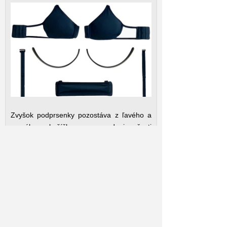
Zvyšok podprsenky pozostáva z ľavého a
pravého košíčka, a zadnej časti
individuálnej veľkosti, ktorá nie je 3D
tlačená. Tieto časti sú vyrobené z takzvanej
„ultramäkkej“ látky, z ktorej 75 percent
pochádza z recyklovaných plastových fliaš.
Podprsenka na mieru Fusion Bra je k
dispozícii na webovej stránke spoločnosti
Braave za cenu 75 dolárov.