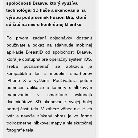
spoločnosti Braave, ktorý využíva
technológiu 3D tlače a skenovania na
výrobu podprseniek Fusion Bra, ktoré
sú šité na mieru konkrétnej klientke.
Po prvom zadaní objednávky dostanú
používatelia odkaz na stiahnutie mobilnej
aplikácie BreastID od spoločnosti Braave,
ktorá je dostupná pre operačný systém iOS.
Treba poznamenať, že aplikácia je
kompatibilná len s modelmi smartfónov
iPhone X a vyššími. Používatelia potom
pomocou aplikácie a kamery s hĺbkovým
mapovaním v smartfóne vykonajú
dvojminútové 3D skenovanie svojej holej
hornej časti tela. V zábere vôbec nie je ich
tvár a navyše získaný obraz je vo forme
trojrozmernej hĺbkovej mapy a nie skutočnej
fotografie tela.