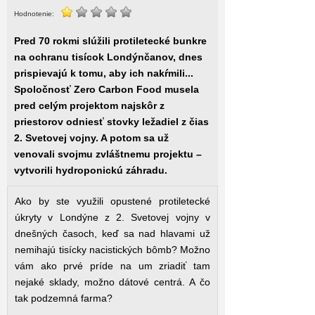
Hodnotenie:
Pred 70 rokmi slúžili protiletecké bunkre
na ochranu tisícok Londýnčanov, dnes
prispievajú k tomu, aby ich nakŕmili...
Spoločnosť Zero Carbon Food musela
pred celým projektom najskôr z
priestorov odniesť stovky ležadiel z čias
2. Svetovej vojny. A potom sa už
venovali svojmu zvláštnemu projektu –
vytvorili hydroponickú záhradu.
Ako by ste využili opustené protiletecké
úkryty v Londýne z 2. Svetovej vojny v
dnešných časoch, keď sa nad hlavami už
nemihajú tisícky nacistických bômb? Možno
vám ako prvé príde na um zriadiť tam
nejaké sklady, možno dátové centrá. A čo
tak podzemná farma?