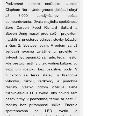
Podzemné bunkre neďaleko stanice
Clapham North Underground dokázali ukryť
až 8,000 Londýnčanov počas
bombardovania. Dvaja majitelia spoločnosti
Zero Carbon Food Richard Ballard a
Steven Dring museli pred celým projektom
najskôr z priestorov odniesť stovky ležadiel
z čias 2. Svetovej vojny. A potom sa už
venovali svojmu zvláštnemu projektu –
vytvorili hydroponickú záhradu, teda miesto,
kde pestujú rastliny v tzv. vodnej kultúre, vo
výživnom roztoku bez ozajstnej pôdy. V
bunkroch sa teraz starajú o hrachové
výhonky, rukolu, reďkovky a podobné
rastliny. Všetko pritom ožaruje slabé
ružovo-fialové LED svetlo. Ako hovorí sám
názov firmy, v podzemnej farme sa pestujú
rastliny bez prítomnosti uhlíka. Energia
spotrebovaná na LED svetlo je