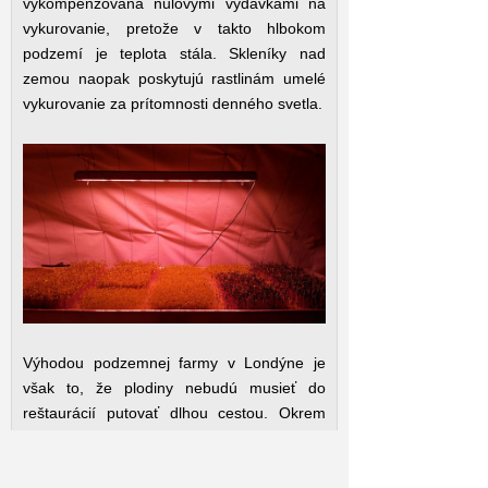
vykompenzovaná nulovými výdavkami na
vykurovanie, pretože v takto hlbokom
podzemí je teplota stála. Skleníky nad
zemou naopak poskytujú rastlinám umelé
vykurovanie za prítomnosti denného svetla.
Výhodou podzemnej farmy v Londýne je
však to, že plodiny nebudú musieť do
reštaurácií putovať dlhou cestou. Okrem
toho, spoločnosť plánuje pestovať i rôzne
náročnejšie plodiny ako tatsoi, choi, či