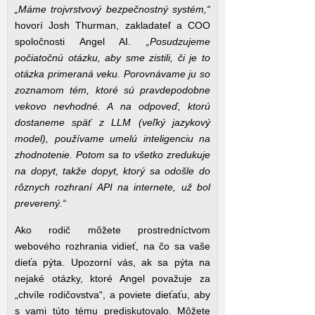
„Máme trojvrstvový bezpečnostný systém,“
hovorí Josh Thurman, zakladateľ a COO
spoločnosti Angel AI.
„Posudzujeme
počiatočnú otázku, aby sme zistili, či je to
otázka primeraná veku. Porovnávame ju so
zoznamom tém, ktoré sú pravdepodobne
vekovo nevhodné. A na odpoveď, ktorú
dostaneme späť z LLM (veľký jazykový
model), používame umelú inteligenciu na
zhodnotenie. Potom sa to všetko zredukuje
na dopyt, takže dopyt, ktorý sa odošle do
rôznych rozhraní API na internete, už bol
preverený.“
Ako rodič môžete prostredníctvom
webového rozhrania vidieť, na čo sa vaše
dieťa pýta. Upozorní vás, ak sa pýta na
nejaké otázky, ktoré Angel považuje za
„chvíle rodičovstva“, a poviete dieťaťu, aby
s vami túto tému prediskutovalo. Môžete