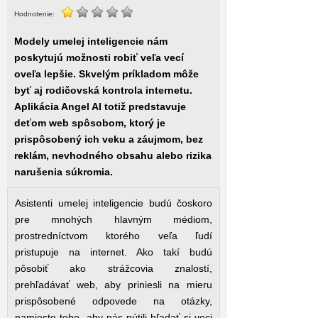
Hodnotenie:
Modely umelej inteligencie nám
poskytujú možnosti robiť veľa vecí
oveľa lepšie. Skvelým príkladom môže
byť aj rodičovská kontrola internetu.
Aplikácia Angel AI totiž predstavuje
deťom web spôsobom, ktorý je
prispôsobený ich veku a záujmom, bez
reklám, nevhodného obsahu alebo rizika
narušenia súkromia.
Asistenti umelej inteligencie budú čoskoro
pre mnohých hlavným médiom,
prostredníctvom ktorého veľa ľudí
pristupuje na internet. Ako takí budú
pôsobiť ako strážcovia znalostí,
prehľadávať web, aby priniesli na mieru
prispôsobené odpovede na otázky,
namiesto toho, aby nás nútili hľadať si veci