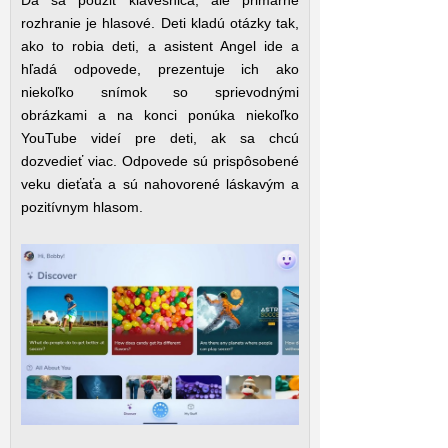
Dá sa použiť klávesnica, ale primárne
rozhranie je hlasové. Deti kladú otázky tak,
ako to robia deti, a asistent Angel ide a
hľadá odpovede, prezentuje ich ako
niekoľko snímok so sprievodnými
obrázkami a na konci ponúka niekoľko
YouTube videí pre deti, ak sa chcú
dozvedieť viac. Odpovede sú prispôsobené
veku dieťaťa a sú nahovorené láskavým a
pozitívnym hlasom.