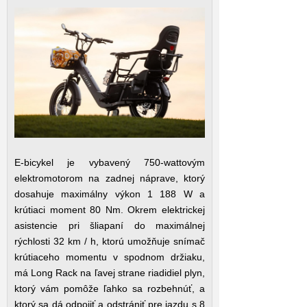
E-bicykel je vybavený 750-wattovým
elektromotorom na zadnej náprave, ktorý
dosahuje maximálny výkon 1 188 W a
krútiaci moment 80 Nm. Okrem elektrickej
asistencie pri šliapaní do maximálnej
rýchlosti 32 km / h, ktorú umožňuje snímač
krútiaceho momentu v spodnom držiaku,
má Long Rack na ľavej strane riadidiel plyn,
ktorý vám pomôže ľahko sa rozbehnúť, a
ktorý sa dá odpojiť a odstrániť pre jazdu s 8