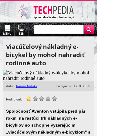
Viacúčelový nákladný e-
bicykel by mohol nahradiť
rodinné auto
Autor:
Roman Mališka
Zverejnené:
17. 3. 2025
Hodnotenie:
Spoločnosť Aventon vstúpila pred pár
rokmi na rastúci trh nákladných e-
bicyklov so schopne vyzerajúcim
„viacúčelovým nákladným e-bicyklom“ s