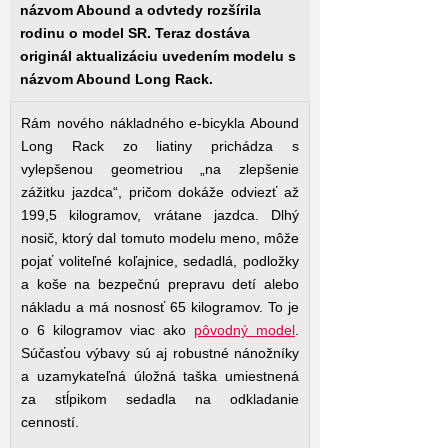
názvom Abound a odvtedy rozšírila
rodinu o model SR. Teraz dostáva
originál aktualizáciu uvedením modelu s
názvom Abound Long Rack.
Rám nového nákladného e-bicykla Abound
Long Rack zo liatiny prichádza s
vylepšenou geometriou „na zlepšenie
zážitku jazdca“, pričom dokáže odviezť až
199,5 kilogramov, vrátane jazdca. Dlhý
nosič, ktorý dal tomuto modelu meno, môže
pojať voliteľné koľajnice, sedadlá, podložky
a koše na bezpečnú prepravu detí alebo
nákladu a má nosnosť 65 kilogramov. To je
o 6 kilogramov viac ako
pôvodný model
.
Súčasťou výbavy sú aj robustné nánožníky
a uzamykateľná úložná taška umiestnená
za stĺpikom sedadla na odkladanie
cenností.