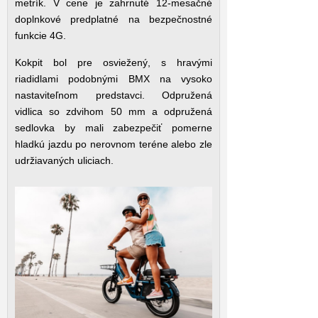
metrík. V cene je zahrnuté 12-mesačné
doplnkové predplatné na bezpečnostné
funkcie 4G.
Kokpit bol pre osviežený, s hravými
riadidlami podobnými BMX na vysoko
nastaviteľnom predstavci. Odpružená
vidlica so zdvihom 50 mm a odpružená
sedlovka by mali zabezpečiť pomerne
hladkú jazdu po nerovnom teréne alebo zle
udržiavaných uliciach.