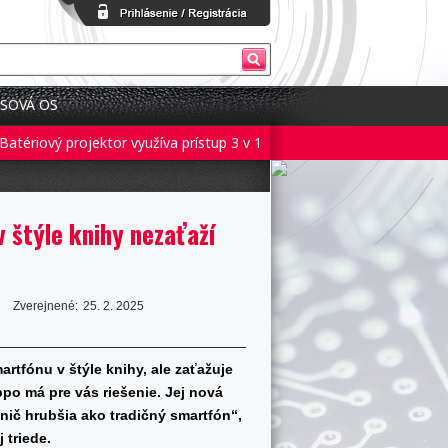
SOVÁ OS
vý projektor využíva prístup 3 v 1 pre flexibilné nastavenie
Batéria
v štýle knihy nezaťaží
Zverejnené:
25. 2. 2025
rtfónu v štýle knihy, ale zaťažuje
po má pre vás riešenie. Jej nová
 nič hrubšia ako tradičný smartfón“,
 triede.