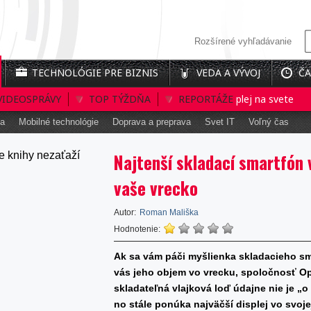
Rozšírené vyhľadávanie
TECHNOLÓGIE PRE BIZNIS
VEDA A VÝVOJ
ČA
VIDEOSPRÁVY
Prvý interaktívny 3D holografický displej na svete
TOP TÝŽDŇA
REPORTÁŽE
Batério
ka
Mobilné technológie
Doprava a preprava
Svet IT
Voľný čas
Najtenší skladací smartfón 
vaše vrecko
Autor:
Roman Mališka
Hodnotenie:
Ak sa vám páči myšlienka skladacieho sma
vás jeho objem vo vrecku, spoločnosť Op
skladateľná vlajková loď údajne nie je „o
no stále ponúka najväčší displej vo svojej