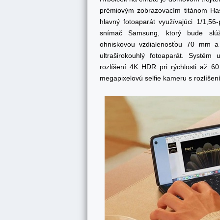
prémiovým zobrazovacím titánom Has
hlavný fotoaparát využívajúci 1/1,5
snímač Samsung, ktorý bude slúži
ohniskovou vzdialenosťou 70 mm a 
ultraširokouhlý fotoaparát. Systém
rozlíšení 4K HDR pri rýchlosti až 6
megapixelovú selfie kameru s rozlíše