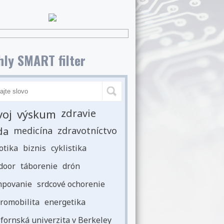
ly SMART filter
voj
výskum
zdravie
da
medicína
zdravotníctvo
otika
biznis
cyklistika
door
táborenie
drón
povanie
srdcové ochorenie
romobilita
energetika
ifornská univerzita v Berkeley