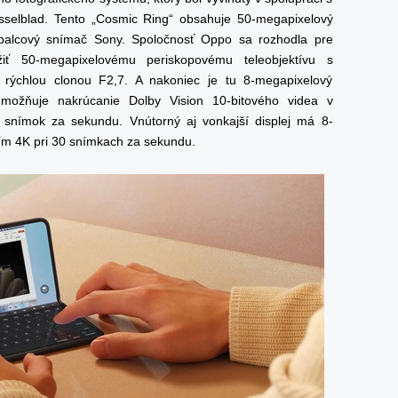
selblad. Tento „Cosmic Ring“ obsahuje 50-megapixelový
6-palcový snímač Sony. Spoločnosť Oppo sa rozhodla pre
ť 50-megapixelovému periskopovému teleobjektívu s
rýchlou clonou F2,7. A nakoniec je tu 8-megapixelový
 umožňuje nakrúcanie Dolby Vision 10-bitového videa v
0 snímok za sekundu. Vnútorný aj vonkajší displej má 8-
ním 4K pri 30 snímkach za sekundu.