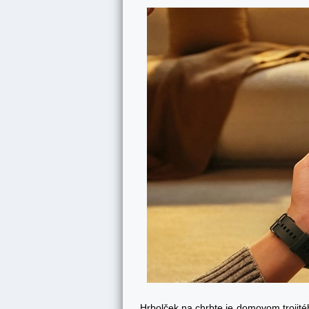
Hrbolček na chrbte je domovom trojitéh