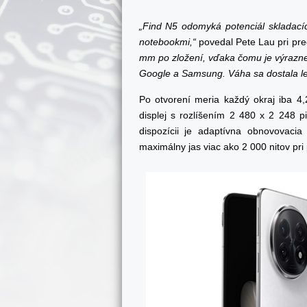
„Find N5 odomyká potenciál skladací
notebookmi,“
povedal Pete Lau pri pre
mm po zložení, vďaka čomu je výrazne t
Google a Samsung. Váha sa dostala l
Po otvorení meria každý okraj iba 
displej s rozlíšením 2 480 x 2 248 pi
dispozícii je adaptívna obnovovaci
maximálny jas viac ako 2 000 nitov p