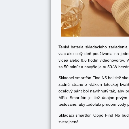
Tenká batéria skladacieho zariadenia
viac ako celý deň používania na jedn
videa alebo 8,6 hodín videohovorov. V
za 50 minút a navyše je tu 50-W bezdr
Skladací smartfón Find N5 bol tiež skon
zadnú stranu z vlákien leteckej kvali
oceľový pánt bol navrhnutý tak, aby p
MPa. Smartfón je tiež údajne prvým
testované, aby „odolalo prúdom vody p
Skladací smartfón Oppo Find N5 bude
zverejnené.