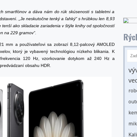
ch smartfónov a dáva nám do rúk skúsenosti s tabletmi a
dstavení.
„Je neskutočne tenký a ľahký“ s hrúbkou len 8,93
enší ako skladacie zariadenia v štýle knihy od spoločností
en na 229 gramov“.
Rých
4,21 mm a používateľovi sa zobrazí 8,12-palcový AMOLED
xelov, ktorý je vybavený technológiou nízkeho blikania. K
a frekvencia 120 Hz, vzorkovanie dotykom až 240 Hz a
ri predvádzaní obsahu HDR.
vý
ve
rob
out
kem
mik
Kal