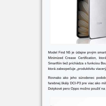
Model Find N5 je údajne prvým smartf
Minimized Crease Certification, kt
Smartfón tiež prichádza s funkciou Bou
ktorá zabezpečuje „produktivitu viace
Rovnako ako jeho súrodenec podobný
farebnej škály DCI-P3 pre viac ako mil
Dotykové pero Oppo možno použiť na 