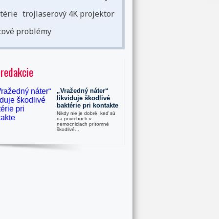
térie
trojlaserový 4K projektor
cové problémy
 redakcie
„Vražedný náter“
likviduje škodlivé
baktérie pri kontakte
Nikdy nie je dobré, keď sú
na povrchoch v
nemocniciach prítomné
škodlivé...