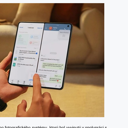
o fotografického systému, ktorý bol vyvinutý v spolupráci s