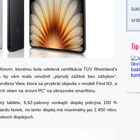
bak
srd
Tip
ónom, ktorému bola udelená certifikácia TÜV Rheinland's
orá by vám mala umožniť „plynulý zážitok bez záhybov“.
ndless View, ktorá sa prvýkrát objavila v modeli Find N3, a
rých okien na úrovni PC“ na obrazovke smartfónu.
 tabletu, 6,62-palcový vonkajší displej pokrýva 100 %
iardu farieb, no tento displej má maximálny jas 2 450 nitov.
oboch displejoch.