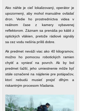
Ako náhle je cieľ lokalizovaný, operátor je
upozornený, aby mohol manuálne ovládať
dron. Vedie ho prostredníctva videa v
reálnom čase z kamery vybavenej
reflektorom. Záznam sa prenáša po kábli z
optických vlákien, pretože rádiové signály
sa cez vodu nešíria príliš dobre.
Ak predmet neváži viac ako 40 kilogramov,
možno ho pomocou robotických ramien
chytiť a vyniesť na povrch. Ak by bol
predmet ťažší, jeho umiestnenie môže byť
stále označené na nájdenie pre potápačov,
ktorí nebudú musieť prejsť dlhým a
riskantným procesom hľadania.