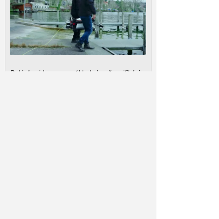
Pokiaľ ide o základné špecifikácie,
podvodný dron Tethys One váži 30
kilogramov, pohybuje sa maximálnou
rýchlosťou 2 metre za sekundu, má
maximálnu hĺbku ponoru 300 metrov a
dosah kábla z optických vlákien môže byť
až 10 kilometrov. Jedno nabitie jeho lítiovej
batérie vymeniteľnej za chodu by malo
vydržať štyri hodiny používania.
Podľa ETH Zürich už podvodný dron
použilo pri pátracích a záchranných
operáciách pod vodou niekoľko miestnych
úradov. Tethys One by mal byť komerčne