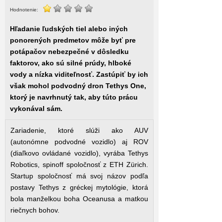
Hodnotenie:
Hľadanie ľudských tiel alebo iných
ponorených predmetov môže byť pre
potápačov nebezpečné v dôsledku
faktorov, ako sú silné prúdy, hlboké
vody a nízka viditeľnosť. Zastúpiť by ich
však mohol podvodný dron Tethys One,
ktorý je navrhnutý tak, aby túto prácu
vykonával sám.
Zariadenie, ktoré slúži ako AUV
(autonómne podvodné vozidlo) aj ROV
(diaľkovo ovládané vozidlo), vyrába Tethys
Robotics, spinoff spoločnosť z ETH Zürich.
Startup spoločnosť má svoj názov podľa
postavy Tethys z gréckej mytológie, ktorá
bola manželkou boha Oceanusa a matkou
riečnych bohov.