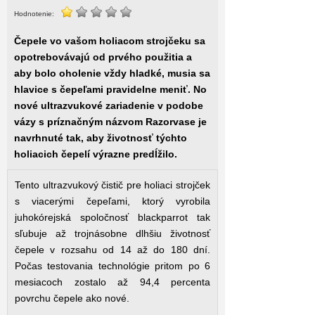
Hodnotenie:
Čepele vo vašom holiacom strojčeku sa
opotrebovávajú od prvého použitia a
aby bolo oholenie vždy hladké, musia sa
hlavice s čepeľami pravidelne meniť. No
nové ultrazvukové zariadenie v podobe
vázy s príznačným názvom Razorvase je
navrhnuté tak, aby životnosť týchto
holiacich čepelí výrazne predĺžilo.
Tento ultrazvukový čistič pre holiaci strojček
s viacerými čepeľami, ktorý vyrobila
juhokórejská spoločnosť blackparrot tak
sľubuje až trojnásobne dlhšiu životnosť
čepele v rozsahu od 14 až do 180 dní.
Počas testovania technológie pritom po 6
mesiacoch zostalo až 94,4 percenta
povrchu čepele ako nové.