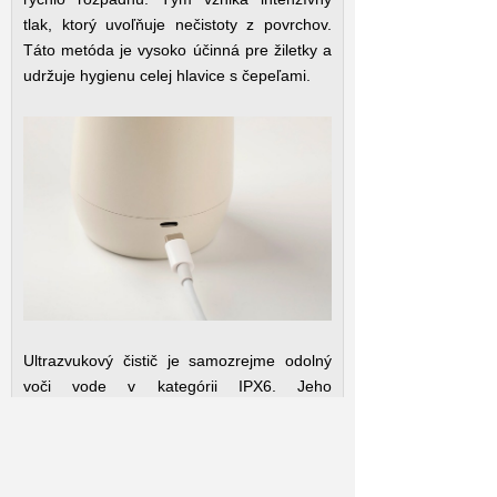
tlak, ktorý uvoľňuje nečistoty z povrchov.
Táto metóda je vysoko účinná pre žiletky a
udržuje hygienu celej hlavice s čepeľami.
Ultrazvukový čistič je samozrejme odolný
voči vode v kategórii IPX6. Jeho
integrovaná batéria má výdrž až 6
mesiacov na jedno nabitie prostredníctvom
USB-C kábla.