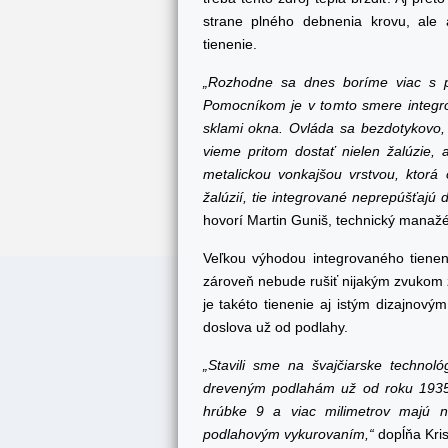
strane plného debnenia krovu, ale
tienenie.
„Rozhodne sa dnes boríme viac s 
Pomocníkom je v tomto smere integrov
sklami okna. Ovláda sa bezdotykovo, 
vieme pritom dostať nielen žalúzie, al
metalickou vonkajšou vrstvou, ktorá 
žalúzií, tie integrované neprepúšťajú 
hovorí Martin Guniš, technický manažér,
Veľkou výhodou integrovaného tiene
zároveň nebude rušiť nijakým zvukom z
je takéto tienenie aj istým dizajnov
doslova už od podlahy.
„Stavili sme na švajčiarske technol
dreveným podlahám už od roku 1935.
hrúbke 9 a viac milimetrov majú n
podlahovým vykurovaním,“
dopĺňa Kris