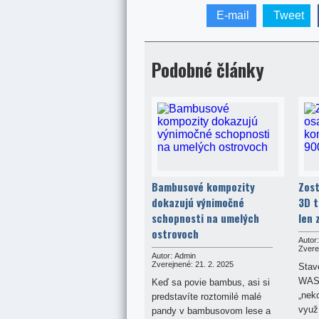
E-mail
Tweet
Podobné články
Bambusové kompozity
Zost
dokazujú výnimočné
3D t
schopnosti na umelých
len 
ostrovoch
Autor:
Zvere
Autor:
Admin
Zverejnené:
21. 2. 2025
Stav
WASP
Keď sa povie bambus, asi si
„nek
predstavíte roztomilé malé
využ
pandy v bambusovom lese a