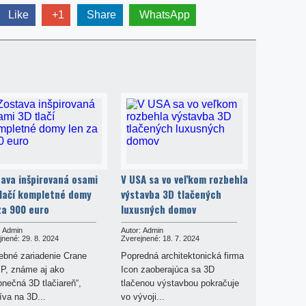
Like
+1
Share
WhatsApp
ava inšpirovaná osami
V USA sa vo veľkom rozbehla
lačí kompletné domy
výstavba 3D tlačených
za 900 euro
luxusných domov
Admin
Autor:
Admin
jnené:
29. 8. 2024
Zverejnené:
18. 7. 2024
ebné zariadenie Crane
Popredná architektonická firma
, známe aj ako
Icon zaoberajúca sa 3D
onečná 3D tlačiareň“,
tlačenou výstavbou pokračuje
íva na 3D...
vo vývoji...