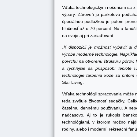
Vďaka technologickým riešeniam sa z p
výpary. Zároveň je parketová podlaha
špeciálnou podložkou je potom prenos
hlučnosť až o 70 percent. No a fanúš
na svoje aj pri zariaďovaní.
„K dispozícii je možnosť vybaviť si 
výrobe moderné technológie. Napríklad
povrchu na otvorenú štruktúru pórov. 
a rýchlejšie sa prispôsobí teplote 
technológie farbenia kože sú pritom 
Star Living.
Vďaka technológii spracovania môže m
teda zvyšuje životnosť sedačky. Cel
častému dennému používaniu. A nepoc
nadčasovo. Aj to je rukopis bansko
technológiami, v ktorom možno nájd
rodiny, alebo i moderní, rekreační fanú