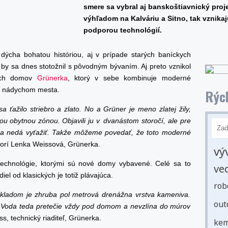
smere sa vybral aj banskoštiavnický proj
výhľadom na Kalváriu a Sitno, tak vznika
podporou technológií.
ýcha bohatou históriou, aj v prípade starých baníckych
by sa dnes stotožnil s pôvodným bývaním. Aj preto vznikol
ných domov
Grünerka
, ktorý v sebe kombinuje moderné
ým nádychom mesta.
Rých
a ťažilo striebro a zlato. No a Grüner je meno zlatej žily,
u obytnou zónou. Objavili ju v dvanástom storočí, ale pre
 sa nedá vyťažiť. Takže môžeme povedať, že toto moderné
orí Lenka Weissová, Grünerka.
vý
technológie, ktorými sú nové domy vybavené. Celé sa to
ve
iel od klasických je totiž plávajúca.
rob
ákladom je zhruba pol metrová drenážna vrstva kameniva.
out
. Voda teda pretečie vždy pod domom a nevzlína do múrov
s, technický riaditeľ, Grünerka.
kem