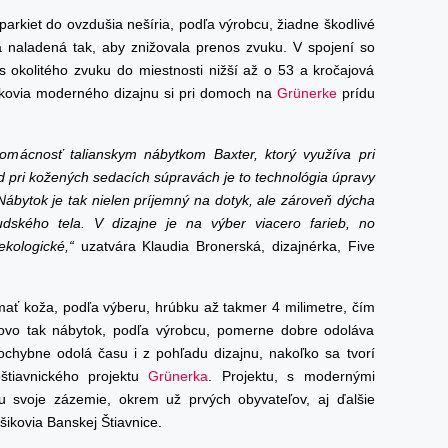
arkiet do ovzdušia nešíria, podľa výrobcu, žiadne škodlivé
 naladená tak, aby znižovala prenos zvuku. V spojení so
 okolitého zvuku do miestnosti nižší až o 53 a kročajová
ikovia moderného dizajnu si pri domoch na
Grünerke
prídu
domácnosť talianskym nábytkom Baxter, ktorý využíva pri
 pri kožených sedacích súpravách je to technológia úpravy
Nábytok je tak nielen príjemný na dotyk, ale zároveň dýcha
ľudského tela. V dizajne je na výber viacero farieb, no
ekologické,“
uzatvára Klaudia Bronerská, dizajnérka, Five
ať koža, podľa výberu, hrúbku až takmer 4 milimetre, čím
kovo tak nábytok, podľa výrobcu, pomerne dobre odoláva
hybne odolá času i z pohľadu dizajnu, nakoľko sa tvorí
štiavnického projektu
Grünerka
. Projektu, s modernými
u svoje zázemie, okrem už prvých obyvateľov, aj ďalšie
šikovia Banskej Štiavnice.