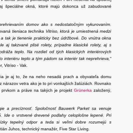
 aj špeciálne okná, ktoré majú dokonca už zabudované
prehrievaním domov ako s nedostatočným vykurovaním.
aná tieniaca technika Vitriso, ktorá je umiestnená medzi
a tak je tienenie prakticky bez údržbové. Do vnútra okna
e aj takzvané plisé rolety, prípadne klasické rolety, aj s
odráža teplo. Na rozdiel od tých klasických interiérových
do interiéru teplo a tým pádom sa interiér tak neprehrieva,“
 Vitriso - Vak.
nia je aj to, že na neho nesadá prach a obyvateľa domu
 nárazov vetra ako je to pri vonkajších žalúziách. Rovnako
ým prvkom a práve na takých je projekt
Grünerka
založený,
ógie a precíznosť. Spoločnosť Bauwerk Parket sa venuje
 Ide o vrstvené drevené podlahy celoplošne lepené. Pri
ízky tepelný odpor a teda si veľmi dobre rozumejú s
tián Juhos, technický manažér, Five Star Living.