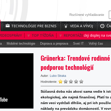
Rozšírené vyhľadávanie
TECHNOLÓGIE PRE BIZNIS
VEDA A VÝVOJ
ČA
VIDEOSPRÁVY
Prvý interaktívny 3D holografický displej na svete
TOP TÝŽDŇA
REPORTÁŽE
ka
Mobilné technológie
Doprava a preprava
Svet IT
Voľný čas
Grünerka: Trendové rodinné
podporou technológií
Autor:
Lubo Straka
Hodnotenie:
Súčasná doba nás akosi sama vedie k istej
ekologickej, ale najmä finančnej. Platí t
nám veci vydržali dlhšie, aj pri ich použí
náklady na prevádzku domácností. V ro