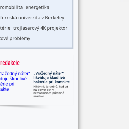
romobilita
energetika
ifornská univerzita v Berkeley
térie
trojlaserový 4K projektor
cové problémy
 redakcie
„Vražedný náter“
likviduje škodlivé
baktérie pri kontakte
Nikdy nie je dobré, keď sú
na povrchoch v
nemocniciach prítomné
škodlivé...