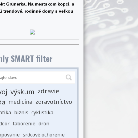
ekt Grünerka. Na mestskom kopci, s
jú trendové, rodinné domy s veľkou
ly SMART filter
voj
výskum
zdravie
da
medicína
zdravotníctvo
otika
biznis
cyklistika
door
táborenie
drón
povanie
srdcové ochorenie