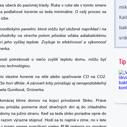
a uberá do pasívnej triedy. Ruka v ruke ide v tomto smere
mik
 na podlahové kúrenie sú teda minimálne. O celý proces sa
Kal
 izbe.
bak
otovoltickými panelmi, ktoré môžu byť uložené napríklad i na
ozchodníky na streche potom pôsobia vďaka adiabatickému
srd
 jeho vyššej teplote. Zvyšuje to efektívnosť a výkonnosť
nerka.
Tip
osti potrebovali o niečo zvýšiť teplotu domu, môžu byť
vou technológiou.
 to vlastne horenie na skle alebo spaľovanie CO na CO2.
 horí dlhšie. A zároveň krby prinášajú aj nenapodobiteľný
ela Gunišová, Grünerka.
omácej klíme domov na kopci prirodzené Slnko. Práve
hou prináša pomerne dosť slnečných dní aj do chladného
 domy na južnú stranu. Keď sa teda slnko poriadne oprie do
 razom výrazne stúpnuť. Hodí sa to najmä v zime, no v lete
eto v tomto smere pomáhajú nielen PUR riešenia na spodnej