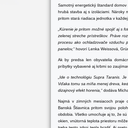
Samotný energetický štandard domov s
hrubá stavba aj s izoláciami. Nároky
pritom stará riadiaca jednotka v každej
„Kúrenie je pritom možné spojiť aj s f
zelenej streche prístreškov. Práve r
procesu ako ochladzovače vzduchu pri
panelov,“
hovorí Lenka Weissová, Grü
Ak by predsa len obyvatelia domácn
príbytky vybavené aj krbmi so zaujíma
„Ide o technológiu Supra Taranis. Je
Vďaka tomu sa míňa menej dreva, keďže
dizajnový efekt horenia,“
dodáva Micha
Najmä v zimných mesiacoch praje d
Banská Štiavnica pritom svojou polo
obdobia. Všetko umocňuje aj to, že sú
okien, vnútorná teplota priestoru môže
treba tento zdroj tepla brzdiť. Aj pr