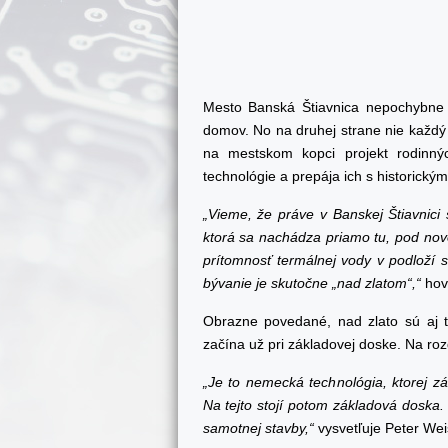
Mesto Banská Štiavnica nepochybne d
domov. No na druhej strane nie každý 
na mestskom kopci projekt rodin
technológie a prepája ich s historick
„Vieme, že práve v Banskej Štiavnici s
ktorá sa nachádza priamo tu, pod novo
prítomnosť termálnej vody v podloží
bývanie je skutočne „nad zlatom“,“
hov
Obrazne povedané, nad zlato sú aj 
začína už pri základovej doske. Na rozd
„Je to nemecká technológia, ktorej z
Na tejto stojí potom základová doska
samotnej stavby,“
vysvetľuje Peter Weis