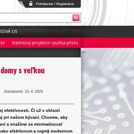
SOVÁ OS
Batériový projektor využíva prístup 3 v 1 pre flexibilné nastavenie
 domy s veľkou
Zverejnené:
15. 4. 2025
 efektívnosti. Či už v oblasti
o aj pri našom bývaní. Chceme, aby
vaní a snažíme sa minimalizovať
vnako efektívnom a najmä modernom