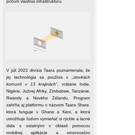
pričom vlastnia infraštruktúru.
V júli 2023 divízia Taara poznamenala, že
jej technológia sa používa v
„stovkách
komunít v 13 krajinách“
, vrátane Indie,
Nigérie, Južnej Afriky, Zimbabwe, Tanzánie,
Rwandy a Nového Zélandu. Program
zahŕňa aj platformu s názvom Taara Share,
ktorá funguje v Ghane a Keni, a ktorá
umožňuje ľuďom vymieňať si rýchle a lacné
dáta s ostatnými v oblasti pomocou
mobilnej aplikácie a smerovačov