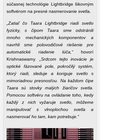
súčasnej technológie Lightbridge šikovným
softvérom na presné nasmerovanie svetla.
„Zatiaľ čo Taara Lightbridge riadi svetlo
fyzicky, s čipom Taara sme odstránili
mnoho mechanických komponentov a
navrhli sme polovodičové riešenie pre
automatické riadenie lúča,“
hovorí
Krishnaswamy.
„Srdcom tejto inovácie je
optické fázované pole, pokročilý systém,
ktorý riadi, sleduje a koriguje svetlo s
mimoriadnou presnosťou. Na každom čipe
Taara sú stovky malých žiaričov svetla.
Pomocou softvéru na ovládanie toho, kedy
každý z nich vyžaruje svetlo, môžeme
manipulovať s vlnoplochou svetla a
nasmerovať ho tam, kam potrebuje.“