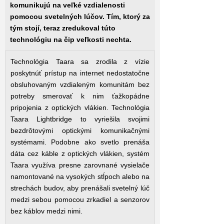
komunikujú na veľké vzdialenosti
pomocou svetelných lúčov. Tím, ktorý za
tým stojí, teraz zredukoval túto
technológiu na čip veľkosti nechta.
Technológia Taara sa zrodila z vízie
poskytnúť prístup na internet nedostatočne
obsluhovaným vzdialeným komunitám bez
potreby smerovať k nim ťažkopádne
pripojenia z optických vlákien. Technológia
Taara Lightbridge to vyriešila svojimi
bezdrôtovými optickými komunikačnými
systémami. Podobne ako svetlo prenáša
dáta cez káble z optických vlákien, systém
Taara využíva presne zarovnané vysielače
namontované na vysokých stĺpoch alebo na
strechách budov, aby prenášali svetelný lúč
medzi sebou pomocou zrkadiel a senzorov
bez káblov medzi nimi.