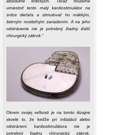
absolútne kritických. Teraz môžeme
umiestniť tento malý kardiostimulátor na
srdce dieťaťa a stimulovať ho mäkkým,
šetrným nositeľným zariadením. A na jeho
odstránenie nie je potrebný žiadny ďalší
chirurgický zákrok.“
Okrem svojej veľkosti je na tomto dizajne
skvelé to, že keďže pri inštalácii alebo
odstránení kardiostimulátora nie je
potrebný žiadny chirurgický zákrok,