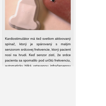
Kardiostimulátor má tiež svetlom aktivovaný
spínač, ktorý je spárovaný s malým
senzorom srdcovej frekvencie, ktorý pacient
nosí na hrudi. Keď senzor zistí, že srdce
pacienta sa spomalilo pod určitú frekvenciu,
automaticky bliká vstavanou infračervenou
LED diódou v rytme normálnej srdcovej
frekvencie, aby prenikla telom a aktivovala
kardiostimulátor.
To je samo o sebe dosť šikovné. Vedci
poznamenávajú, že na vonkajšiu stranu
srdca je možné umiestniť viacero