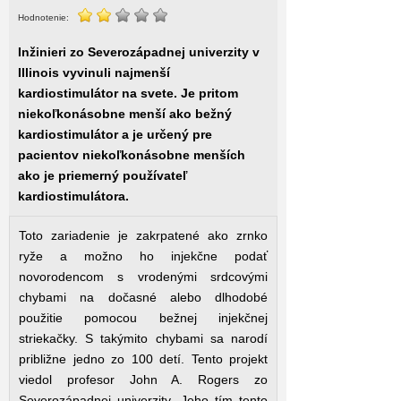
Hodnotenie:
Inžinieri zo Severozápadnej univerzity v
Illinois vyvinuli najmenší
kardiostimulátor na svete. Je pritom
niekoľkonásobne menší ako bežný
kardiostimulátor a je určený pre
pacientov niekoľkonásobne menších
ako je priemerný používateľ
kardiostimulátora.
Toto zariadenie je zakrpatené ako zrnko
ryže a možno ho injekčne podať
novorodencom s vrodenými srdcovými
chybami na dočasné alebo dlhodobé
použitie pomocou bežnej injekčnej
striekačky. S takýmito chybami sa narodí
približne jedno zo 100 detí. Tento projekt
viedol profesor John A. Rogers zo
Severozápadnej univerzity. Jeho tím tento