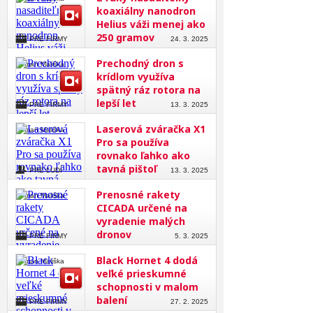
koaxiálny nanodron
Helius váži menej ako
250 gramov
PRE FIRMY
24. 3. 2025
Prechodný dron s
Roman Mališka
krídlom využíva
spätný ráz rotora na
lepší let
PRE FIRMY
13. 3. 2025
Laserová zváračka X1
Roman Mališka
Pro sa používa
rovnako ľahko ako
tavná pištoľ
PRE ĽUDÍ
13. 3. 2025
Prenosné rakety
Roman Mališka
CICADA určené na
vyradenie malých
dronov
PRE FIRMY
5. 3. 2025
Black Hornet 4 dodá
Roman Mališka
veľké prieskumné
schopnosti v malom
balení
PRE FIRMY
27. 2. 2025