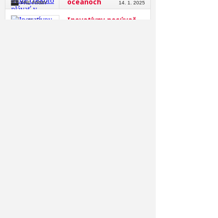
oceánoch
PRE FIRMY
14. 1. 2025
Inovatívny posúvač
Roman Mališka
kamery na vytváranie
pútavých videí pre
tvorcov obsahu
PRE FIRMY
18. 12. 2024
Robot používa
Roman Mališka
kolesové nohy, aby v
teréne udržal telo v
rovnováhe
PRE FIRMY
26. 11. 2024
Veža striekajúca vodu
Roman Mališka
ako mobilný systém
na hasenie lesných
požiarov
PRE FIRMY
14. 11. 2024
Riadená strela pre
Roman Mališka
inteligentné útoky
rojom na dlhé
vzdialenosti
PRE FIRMY
23. 9. 2024
Hádzacia taktická
Roman Mališka
kamera prenáša 360°