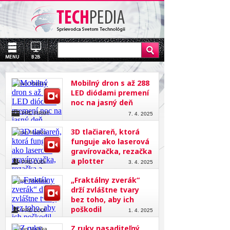
Mobilný dron s až 288
Roman Mališka
LED diódami premení
noc na jasný deň
PRE FIRMY
7. 4. 2025
3D tlačiareň, ktorá
Roman Mališka
funguje ako laserová
gravírovačka, rezačka
a plotter
PRE ĽUDÍ
3. 4. 2025
„Fraktálny zverák“
Roman Mališka
drží zvláštne tvary
bez toho, aby ich
poškodil
PRE ĽUDÍ
1. 4. 2025
Z ruky nasaditeľný
Roman Mališka