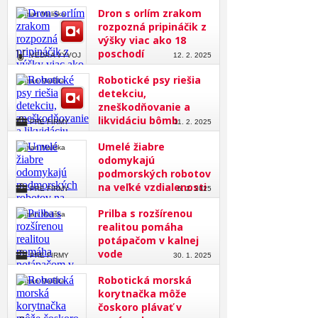
Dron s orlím zrakom
Roman Mališka
rozpozná pripináčik z
výšky viac ako 18
poschodí
VEDA A VÝVOJ
12. 2. 2025
Robotické psy riešia
Roman Mališka
detekciu,
zneškodňovanie a
likvidáciu bômb
PRE FIRMY
11. 2. 2025
Umelé žiabre
Roman Mališka
odomykajú
podmorských robotov
na veľké vzdialenosti
PRE FIRMY
6. 2. 2025
Prilba s rozšírenou
Roman Mališka
realitou pomáha
potápačom v kalnej
vode
PRE FIRMY
30. 1. 2025
Robotická morská
Roman Mališka
korytnačka môže
čoskoro plávať v